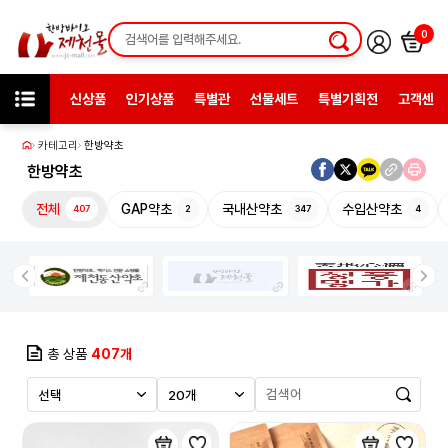
0
신상품
인기상품
특별관
선물세트
특별기획전
고객센터
카테고리
한방약초
한방약초
전체
GAP약초
국내산약초
수입산약초
407
2
347
4
총 상품
407개