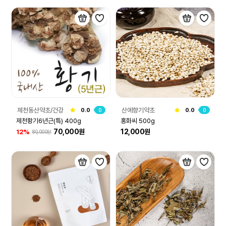
제천동산약초/건강
산에향기약초
0.0
0
0.0
0
원
제천황기6년근(특) 400g
홍화씨 500g
70,000원
12,000원
12%
80,000원