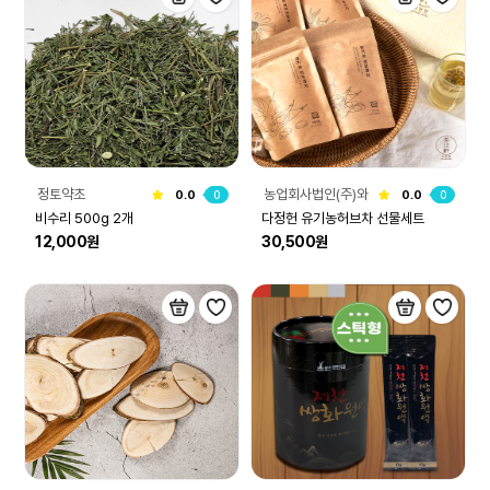
정토약초
농업회사법인(주)와
0.0
0
0.0
0
이케이컴퍼니
비수리 500g 2개
다정헌 유기농허브차 선물세트
12,000원
30,500원