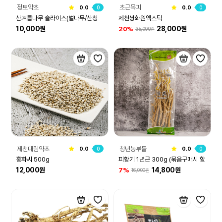
정토약초
초근목피
0.0
0
0.0
0
산겨릅나무 슬라이스(벌나무/산청
제천쌍화원액스틱
10,000원
28,000원
20%
35,000원
목) 600g
제천대림약초
청년농부들
0.0
0
0.0
0
홍화씨 500g
피황기 1년근 300g (묶음구매시 할
12,000원
14,800원
7%
16,000원
인)