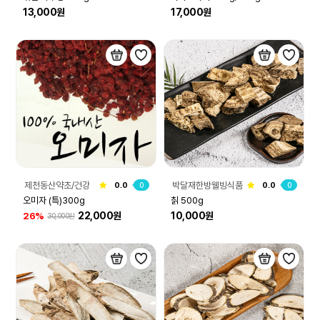
13,000원
17,000원
제천동산약초/건강
박달재한방웰빙식품
0.0
0
0.0
0
원
오미자 (특)300g
칡 500g
22,000원
10,000원
26%
30,000원