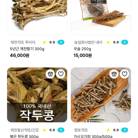
제천약초 푸리아
농업회사법인 네이
0.0
0
0.0
0
처그린(주)
5년근 제천황기 300g
우슬 250g
46,000원
15,000원
제천동산약초/건강
정토약초
0.0
0
0.0
0
원
볶은 작두콩 300g
가시오가피 300g/500g