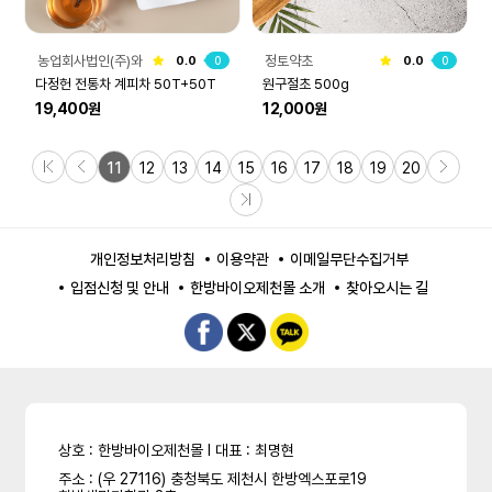
농업회사법인(주)와
정토약초
0.0
0
0.0
0
이케이컴퍼니
다정헌 전통차 계피차 50T+50T
원구절초 500g
19,400원
12,000원
11
12
13
14
15
16
17
18
19
20
개인정보처리방침
이용약관
이메일무단수집거부
입점신청 및 안내
한방바이오제천몰 소개
찾아오시는 길
상호 : 한방바이오제천몰 l 대표 : 최명현
주소 : (우 27116) 충청북도 제천시 한방엑스포로19