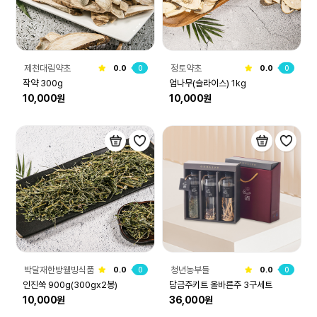
제천대림약초
정토약초
0.0
0
0.0
0
작약 300g
엄나무(슬라이스) 1kg
10,000원
10,000원
박달재한방웰빙식품
청년농부들
0.0
0
0.0
0
인진쑥 900g(300gx2봉)
담금주키트 올바른주 3구세트
10,000원
36,000원
(500ml*3구)