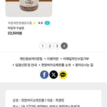
박달재한방웰빙식품
0.0
0
박달재 우슬환
22,500원
1
2
3
4
개인정보처리방침
이용약관
이메일무단수집거부
입점신청 및 안내
한방바이오제천몰 소개
찾아오시는 길
상호 : 한방바이오제천몰 l 대표 : 최명현
주소 : (우 27116) 충청북도 제천시 한방엑스포로19