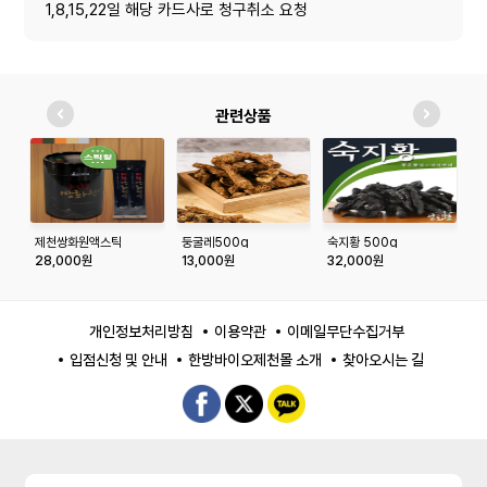
1,8,15,22일 해당 카드사로 청구취소 요청
관련상품
제천쌍화원액스틱
둥굴레500g
숙지황 500g
우
1
28,000원
13,000원
32,000원
1
개인정보처리방침
이용약관
이메일무단수집거부
입점신청 및 안내
한방바이오제천몰 소개
찾아오시는 길