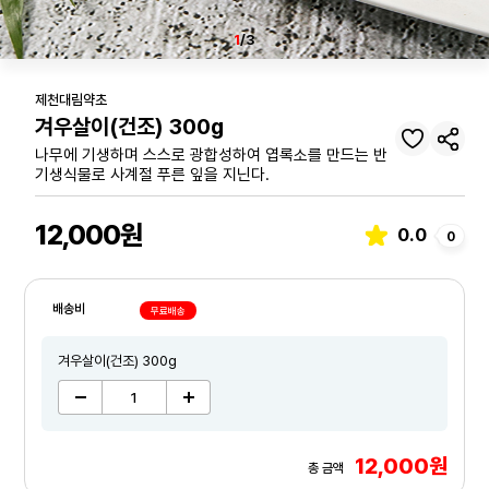
1
/3
제천대림약초
겨우살이(건조) 300g
나무에 기생하며 스스로 광합성하여 엽록소를 만드는 반
기생식물로 사계절 푸른 잎을 지닌다.
12,000원
0.0
0
배송비
무료배송
겨우살이(건조) 300g
12,000원
총 금액