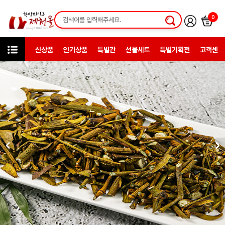
0
신상품
인기상품
특별관
선물세트
특별기획전
고객센터
카테고리
한방약초