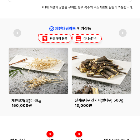
※ 1개 이상의 상품을 구매한 경우 복수의 주소지로도 발송이 가능합니다.
제천대림약초
인기상품
단골매장 등록
미니샵가기
산겨릅나무 잔가지(벌나무) 500g
제천황기(尾)미 6kg
150,000원
13,000원
0
0