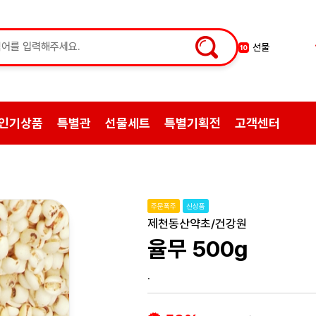
선물
10
약초
1
쌍화탕
2
삼계탕재료
3
인기상품
특별관
선물세트
특별기획전
고객센터
백숙
4
황기
5
꿀
6
한약
7
주문폭주
신상품
허브차
8
제천동산약초/건강원
한방엑스포
9
율무 500g
.