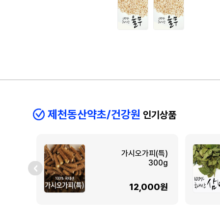
제천동산약초/건강원
인기상품
가시오가피(특)
300g
12,000원