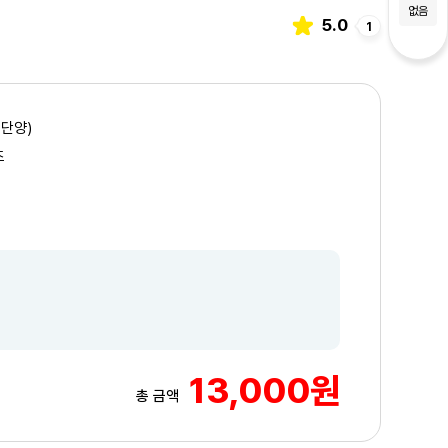
없음
5.0
1
 단양)
초
13,000원
총 금액