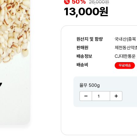
50%
26,000원
13,000원
원산지 및 함량
국내산(충북
판매원
제천동산약
배송정보
CJ대한통운
배송비
무료배송
율무 500g
2
/2