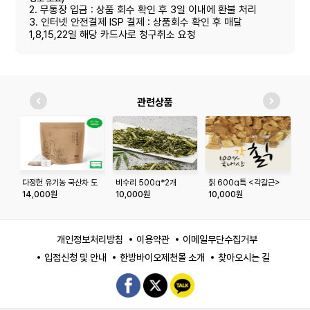
2. 무통장 입금 : 상품 회수 확인 후 3일 이내에 환불 처리
3. 인터넷 안전결제 ISP 결제 : 상품회수 확인 후 매달
1,8,15,22일 해당 카드사로 청구취소 요청
관련상품
다정헌 유기농 국산차 도
비수리 500g*2개
칡 600g특 <각갈근>
삼
라지차 20티백+20티백
14,000원
10,000원
10,000원
1
개인정보처리방침
이용약관
이메일무단수집거부
입점신청 및 안내
한방바이오제천몰 소개
찾아오시는 길