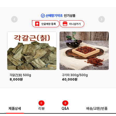
산에향기약초
인기상품
단골매장 등록
미니샵가기
각갈근(칡) 500g
구기자 300g/500g
8,000원
40,000원
0
0
제품상세
리뷰
Q&A
배송/교환/반품