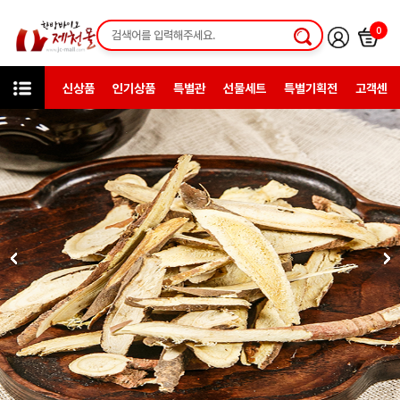
0
신상품
인기상품
특별관
선물세트
특별기획전
고객센터
카테고리
한방약초