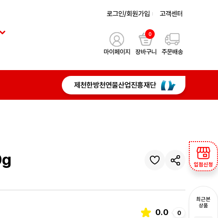
로그인/회원가입
고객센터
0
마이페이지
장바구니
주문배송
제천한방천연물산업진흥재단
0g
입점신청
최근본
상품
0.0
0