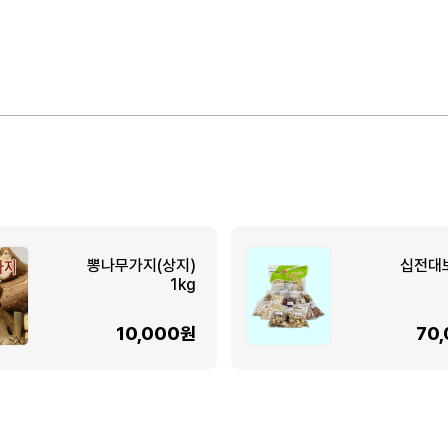
뽕나무가지(상지)
십전대
1kg
10,000원
70