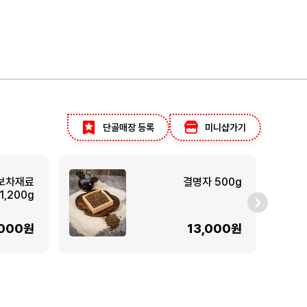
단골매장 등록
미니샵가기
보차재료
결명자 500g
1,200g
,000원
13,000원