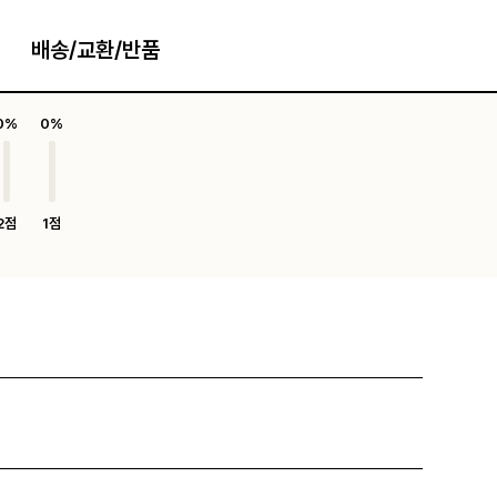
배송/교환/반품
0%
0%
2점
1점