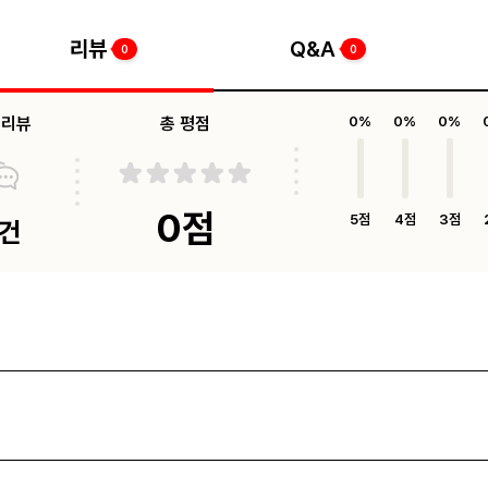
리뷰
Q&A
0
0
체리뷰
총 평점
0%
0%
0%
0점
5점
4점
3점
0건