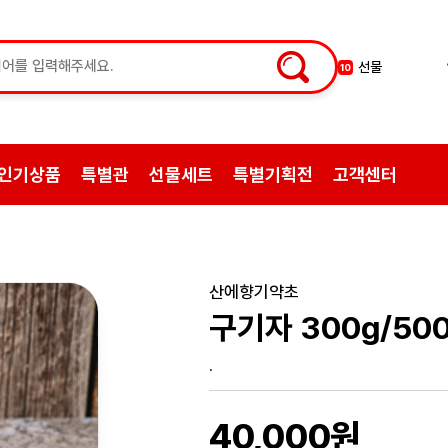
약초
1
쌍화탕
2
삼계탕재료
3
백숙
4
인기상품
특별관
선물세트
특별기획전
고객센터
황기
5
꿀
6
한약
7
허브차
8
산에향기약초
한방엑스포
9
구기자 300g/50
선물
10
.
40,000원