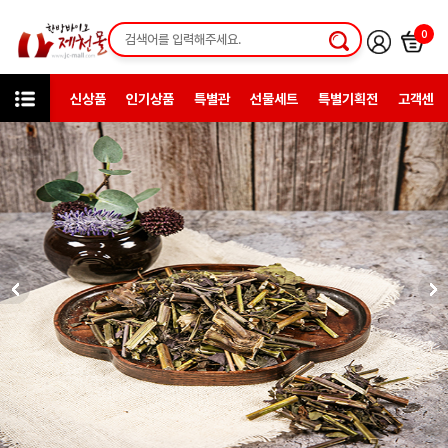
0
신상품
인기상품
특별관
선물세트
특별기획전
고객센터
카테고리
한방약초