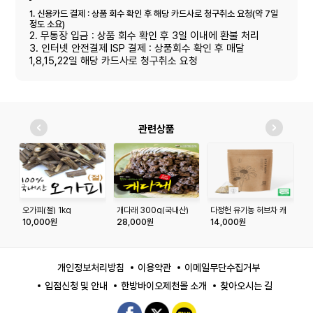
1. 신용카드 결제 : 상품 회수 확인 후 해당 카드사로 청구취소 요청(약 7일
정도 소요)
2. 무통장 입금 : 상품 회수 확인 후 3일 이내에 환불 처리
3. 인터넷 안전결제 ISP 결제 : 상품회수 확인 후 매달
1,8,15,22일 해당 카드사로 청구취소 요청
관련상품
오가피(절) 1kg
개다래 300g(국내산)
다정헌 유기농 허브차 캐
익
모마일 20티백+20티백
개
10,000원
28,000원
14,000원
1
개인정보처리방침
이용약관
이메일무단수집거부
입점신청 및 안내
한방바이오제천몰 소개
찾아오시는 길