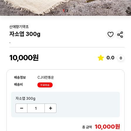
1
/3
산에향기약초
자소엽 300g
.
10,000원
0.0
0
배송정보
CJ대한통운
배송비
무료배송
자소엽 300g
10,000원
총 금액