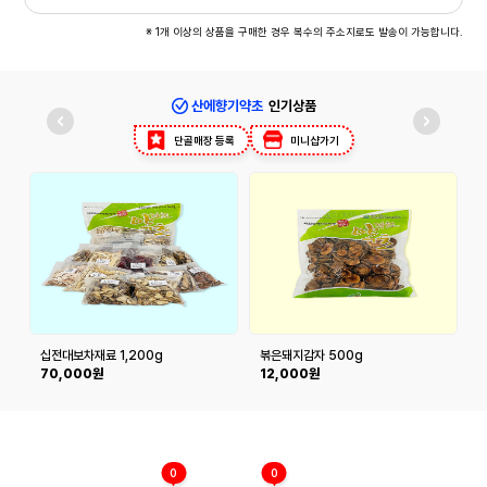
※ 1개 이상의 상품을 구매한 경우 복수의 주소지로도 발송이 가능합니다.
산에향기약초
인기상품
단골매장 등록
미니샵가기
십전대보차재료 1,200g
볶은돼지감자 500g
70,000원
12,000원
0
0