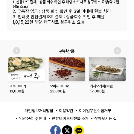
1. 신용카드 결제 : 상품 회수 확인 후 해당 카드사로 청구취소 요청(약 7일
정도 소요)
2. 무통장 입금 : 상품 회수 확인 후 3일 이내에 환불 처리
3. 인터넷 안전결제 ISP 결제 : 상품회수 확인 후 매달
1,8,15,22일 해당 카드사로 청구취소 요청
관련상품
여주 300g
오미자 300g
가시오가피(토종)
쌍
300g/500g(최상급)
13,000원
23,000원
17,000원
3
개인정보처리방침
이용약관
이메일무단수집거부
입점신청 및 안내
한방바이오제천몰 소개
찾아오시는 길