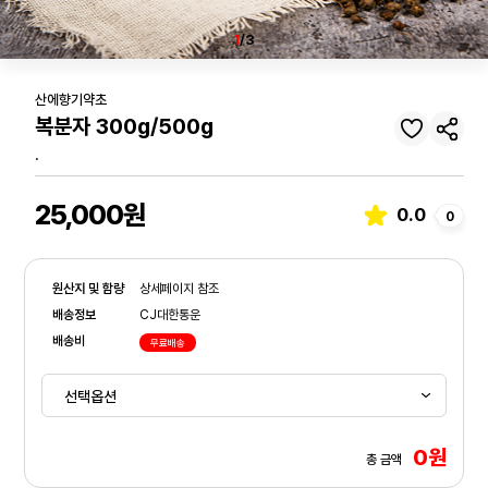
1
/3
산에향기약초
복분자 300g/500g
.
25,000원
0.0
0
원산지 및 함량
상세페이지 참조
배송정보
CJ대한통운
배송비
무료배송
0원
총 금액