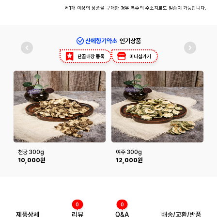
※ 1개 이상의 상품을 구매한 경우 복수의 주소지로도 발송이 가능합니다.
산에향기약초
인기상품
단골매장 등록
미니샵가기
천궁 300g
여주 300g
10,000원
12,000원
0
0
제품상세
리뷰
Q&A
배송/교환/반품