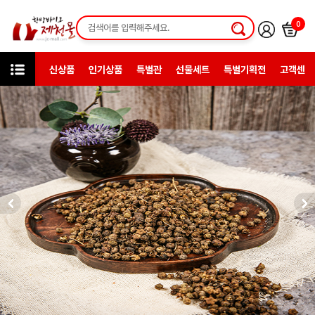
0
신상품
인기상품
특별관
선물세트
특별기획전
고객센터
카테고리
한방약초