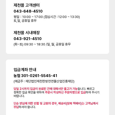
제천몰 고객센터
043-648-4510
평일：10:00 ~ 17:00 (점심시간 : 12:00 ~ 13:30)
토,일, 공휴일 휴무
제천몰 시내매장
043-921-4510
(화~토) 09:30 ~ 18:30 /일, 월, 공휴일 휴무
입금계좌 안내
농협 301-0261-5545-41
(예금주 : 재단법인제천한방천연물산업진흥재단)
당일 2시까지 입금이 완료된 건에 대해서만 출고가 가능
합니다. 빠르고
정확한 입금 확인을 위하여
주문시 작성하신 주문자명으로 입금
하여 주시기
바랍니다.
단순 변심에 의한 반품 및 교환의 경우, 배송비(왕복 택배비)는 고객님께서
부담
하셔야 합니다.