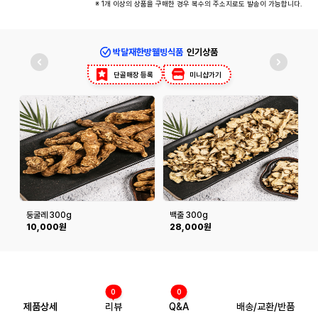
※ 1개 이상의 상품을 구매한 경우 복수의 주소지로도 발송이 가능합니다.
박달재한방웰빙식품
인기상품
단골매장 등록
미니샵가기
둥굴레 300g
백출 300g
10,000원
28,000원
0
0
제품상세
리뷰
Q&A
배송/교환/반품