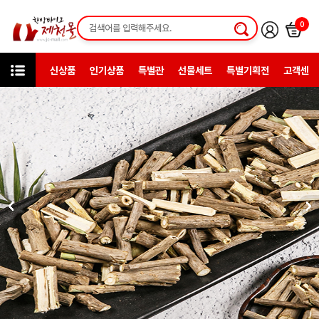
0
신상품
인기상품
특별관
선물세트
특별기획전
고객센터
카테고리
한방약초