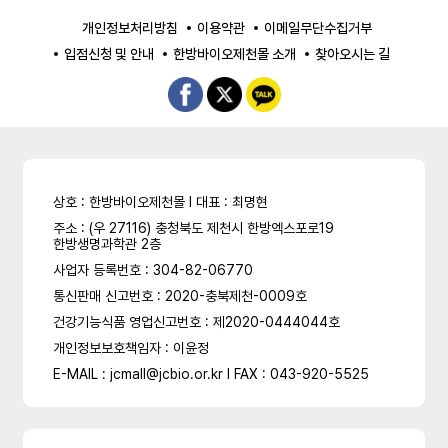
개인정보처리방침
이용약관
이메일무단수집거부
입점신청 및 안내
한방바이오제천몰 소개
찾아오시는 길
상호 : 한방바이오제천몰 l 대표 : 최명현
주소 : (우 27116) 충청북도 제천시 한방엑스포로19
한방생명과학관 2층
사업자 등록번호 : 304-82-06770
통신판매 신고번호 : 2020-충북제천-0009호
건강기능식품 영업신고번호 : 제2020-0444044호
개인정보보호책임자 : 이윤정
E-MAIL : jcmall@jcbio.or.kr l FAX : 043-920-5525