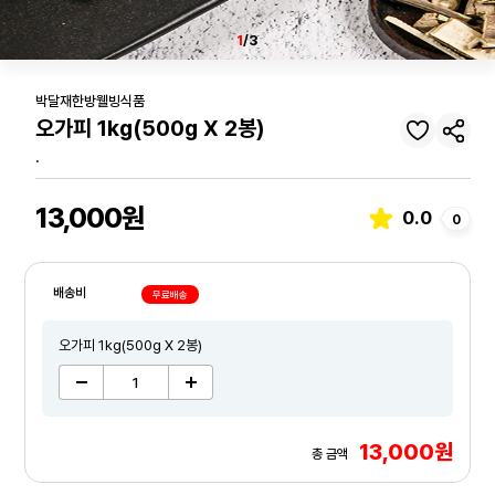
1
/3
박달재한방웰빙식품
오가피 1kg(500g X 2봉)
.
13,000원
0.0
0
배송비
무료배송
오가피 1kg(500g X 2봉)
13,000원
총 금액