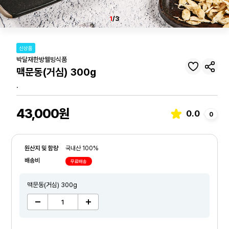
1
/3
신상품
박달재한방웰빙식품
맥문동(거심) 300g
.
43,000원
0.0
0
원산지 및 함량
국내산 100%
배송비
무료배송
맥문동(거심) 300g