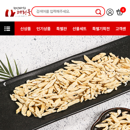
0
신상품
인기상품
특별관
선물세트
특별기획전
고객센터
카테고리
한방약초