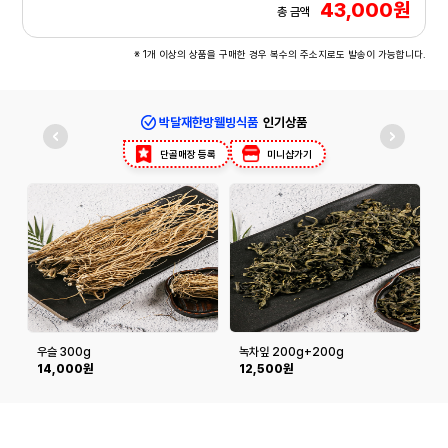
43,000원
총 금액
※ 1개 이상의 상품을 구매한 경우 복수의 주소지로도 발송이 가능합니다.
박달재한방웰빙식품
인기상품
단골매장 등록
미니샵가기
우슬 300g
녹차잎 200g+200g
14,000원
12,500원