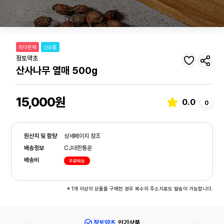
1
/3
최다판매
신상품
정토약초
산사나무 열매 500g
15,000원
0.0
0
원산지 및 함량
상세페이지 참조
배송정보
CJ대한통운
배송비
무료배송
※ 1개 이상의 상품을 구매한 경우 복수의 주소지로도 발송이 가능합니다.
정토약초
인기상품