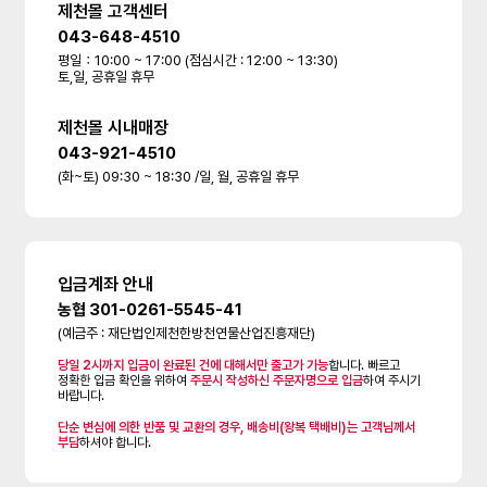
제천몰 고객센터
043-648-4510
평일：10:00 ~ 17:00 (점심시간 : 12:00 ~ 13:30)
토,일, 공휴일 휴무
제천몰 시내매장
043-921-4510
(화~토) 09:30 ~ 18:30 /일, 월, 공휴일 휴무
입금계좌 안내
농협 301-0261-5545-41
(예금주 : 재단법인제천한방천연물산업진흥재단)
당일 2시까지 입금이 완료된 건에 대해서만 출고가 가능
합니다. 빠르고
정확한 입금 확인을 위하여
주문시 작성하신 주문자명으로 입금
하여 주시기
바랍니다.
단순 변심에 의한 반품 및 교환의 경우, 배송비(왕복 택배비)는 고객님께서
부담
하셔야 합니다.