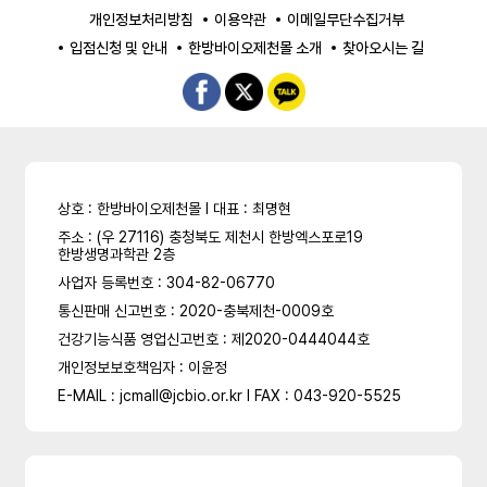
개인정보처리방침
이용약관
이메일무단수집거부
입점신청 및 안내
한방바이오제천몰 소개
찾아오시는 길
상호 : 한방바이오제천몰 l 대표 : 최명현
주소 : (우 27116) 충청북도 제천시 한방엑스포로19
한방생명과학관 2층
사업자 등록번호 : 304-82-06770
통신판매 신고번호 : 2020-충북제천-0009호
건강기능식품 영업신고번호 : 제2020-0444044호
개인정보보호책임자 : 이윤정
E-MAIL : jcmall@jcbio.or.kr l FAX : 043-920-5525