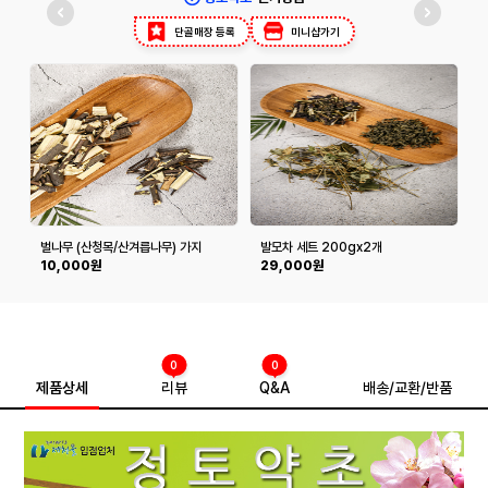
단골매장 등록
미니샵가기
벌나무 (산청목/산겨릅나무) 가지
발모차 세트 200gx2개
500g
10,000원
29,000원
0
0
제품상세
리뷰
Q&A
배송/교환/반품