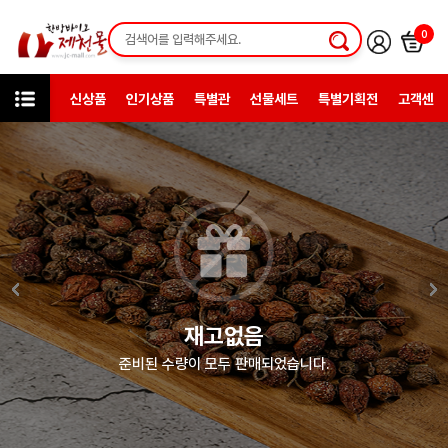
0
신상품
인기상품
특별관
선물세트
특별기획전
고객센터
카테고리
한방약초
재고없음
준비된 수량이 모두 판매되었습니다.