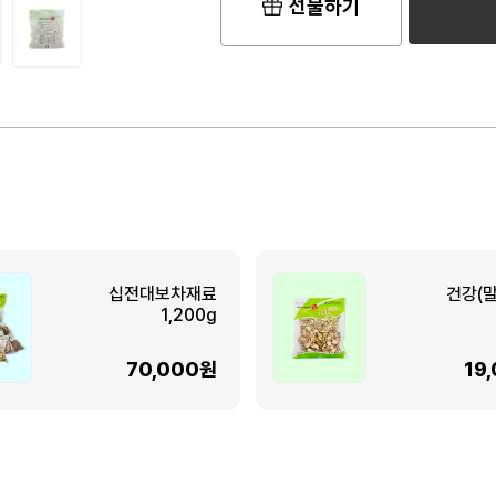
선물하기
십전대보차재료
건강(
1,200g
70,000원
19