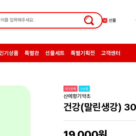
약초
1
쌍화탕
2
삼계탕재료
3
백숙
4
인기상품
특별관
선물세트
특별기획전
고객센터
황기
5
꿀
6
한약
7
허브차
8
최다판매
신상품
한방엑스포
9
산에향기약초
선물
10
건강(말린생강) 30
19,000원