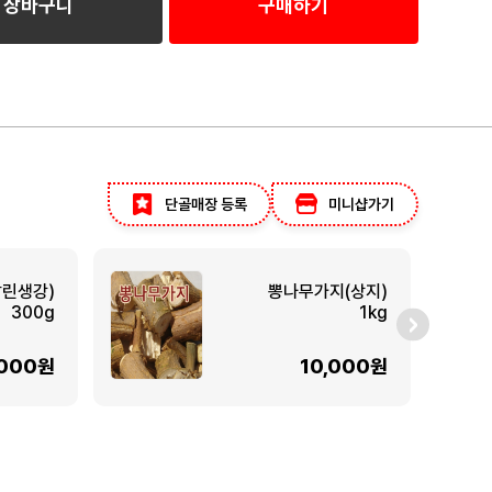
장바구니
구매하기
단골매장 등록
미니샵가기
말린생강)
뽕나무가지(상지)
300g
1kg
,000원
10,000원