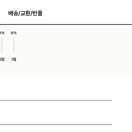
배송/교환/반품
0%
0%
2점
1점