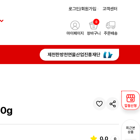
로그인/회원가입
고객센터
0
마이페이지
장바구니
주문배송
제천한방천연물산업진흥재단
입점신청
0g
최근본
상품
0.0
0