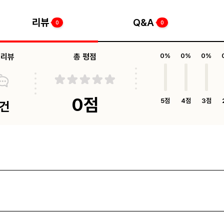
리뷰
Q&A
0
0
체리뷰
총 평점
0%
0%
0%
0점
5점
4점
3점
0건