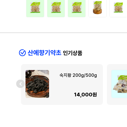
산에향기약초
인기상품
숙지황 200g/500g
14,000원