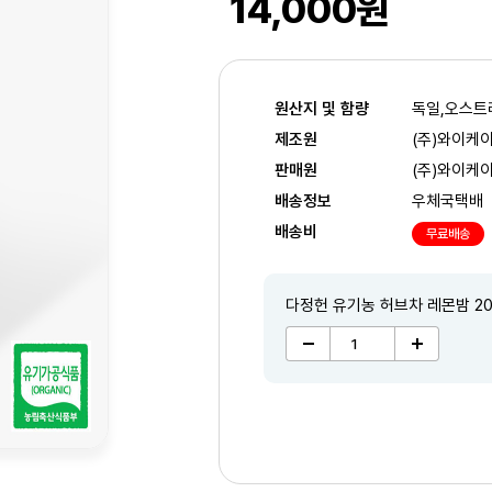
14,000원
원산지 및 함량
독일,오스트리
제조원
(주)와이케
판매원
(주)와이케
배송정보
우체국택배
배송비
무료배송
다정헌 유기농 허브차 레몬밤 2
2
/3