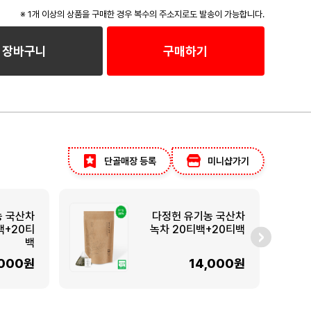
※ 1개 이상의 상품을 구매한 경우 복수의 주소지로도 발송이 가능합니다.
장바구니
구매하기
단골매장 등록
미니샵가기
농 국산차
다정헌 유기농 국산차
백+20티
녹차 20티백+20티백
백
,000원
14,000원