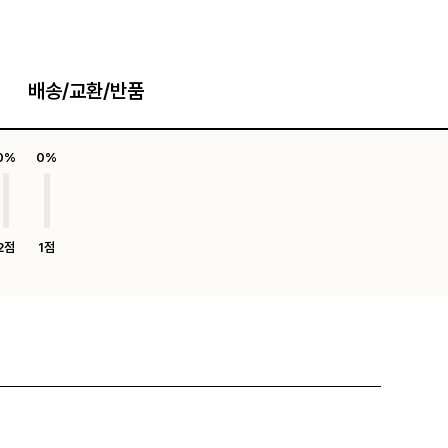
배송/교환/반품
0%
0%
2점
1점