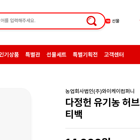
선물
약초
10
1
쌍화탕
2
삼계탕재료
3
백숙
4
인기상품
특별관
선물세트
특별기획전
고객센터
황기
5
꿀
6
한약
7
허브차
8
농업회사법인(주)와이케이컴퍼니
한방엑스포
9
다정헌 유기농 허브
티백