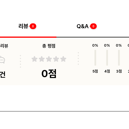
리뷰
Q&A
0
0
체리뷰
총 평점
0%
0%
0%
0점
5점
4점
3점
0건