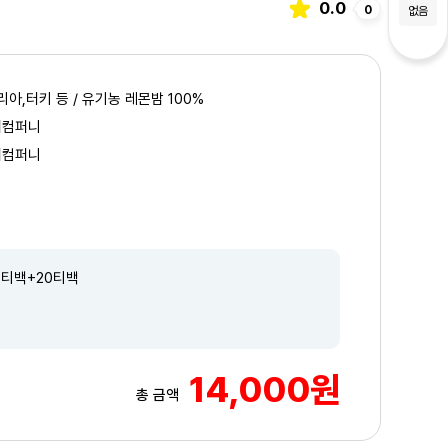
0.0
0
없음
아,터키 등 / 유기농 레몬밤 100%
이컴퍼니
이컴퍼니
0티백+20티백
14,000원
3
/3
총 금액