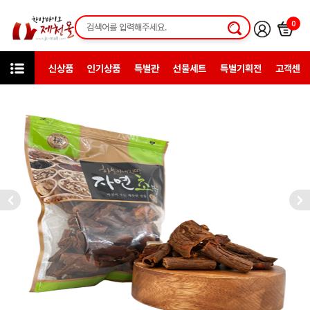
0
신상품
인기상품
특별관
선물세트
특별기획전
고객센터
카테고리
한방약초
국내산약초