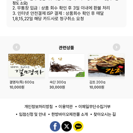
정도 소요)
2. 무통장 입금 : 상품 회수 확인 후 3일 이내에 환불 처리
3. 인터넷 안전결제 ISP 결제 : 상품회수 확인 후 매달
1,8,15,22일 해당 카드사로 청구취소 요청
관련상품
결명자(특) 600g
속단 300g
감초 200g
뽕
(
10,000원
30,000원
10,000원
1
개인정보처리방침
이용약관
이메일무단수집거부
입점신청 및 안내
한방바이오제천몰 소개
찾아오시는 길