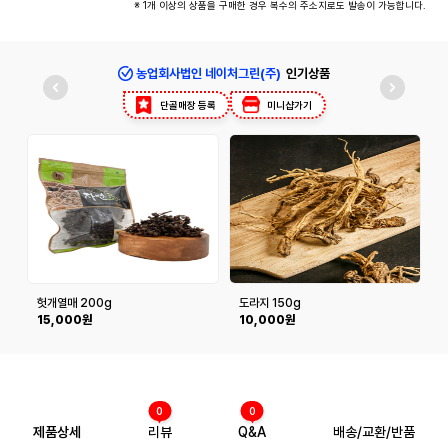
※ 1개 이상의 상품을 구매한 경우 복수의 주소지로도 발송이 가능합니다.
농업회사법인 네이처그린(주)
인기상품
단골매장 등록
미니샵가기
헛개열매 200g
도라지 150g
제
15,000원
10,000원
0
0
제품상세
리뷰
Q&A
배송/교환/반품