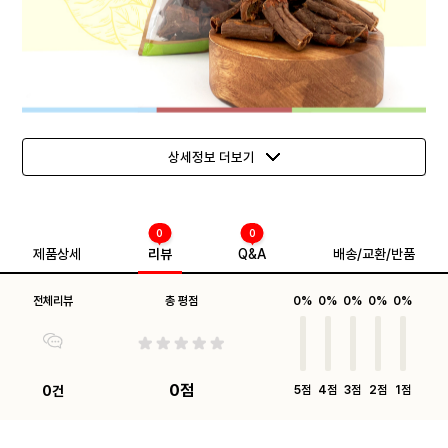
상세정보 더보기
0
0
제품상세
리뷰
Q&A
배송/교환/반품
전체리뷰
총 평점
0%
0%
0%
0%
0%
0점
0건
5점
4점
3점
2점
1점