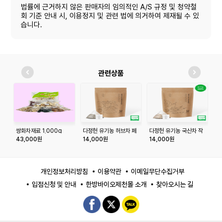
법률에 근거하지 않은 판매자의 임의적인 A/S 규정 및 청약철
회 기준 안내 시, 이용정지 및 관련 법에 의거하여 제재될 수 있
습니다.
관련상품
쌍화차재료 1,000g
다정헌 유기농 허브차 페
다정헌 유기농 국산차 작
쌍
퍼민트 20티백+20티백
두콩차 20티백+20티백
43,000원
14,000원
14,000원
4
개인정보처리방침
이용약관
이메일무단수집거부
입점신청 및 안내
한방바이오제천몰 소개
찾아오시는 길