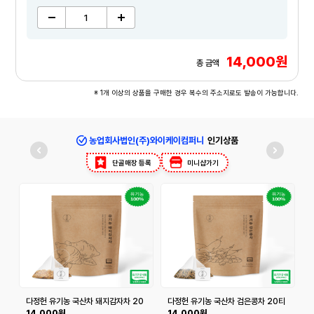
14,000원
총 금액
※ 1개 이상의 상품을 구매한 경우 복수의 주소지로도 발송이 가능합니다.
농업회사법인(주)와이케이컴퍼니
인기상품
단골매장 등록
미니샵가기
다정헌 유기농 국산차 돼지감자차 20
다정헌 유기농 국산차 검은콩차 20티
티백+20티백
백+20티백
14,000원
14,000원