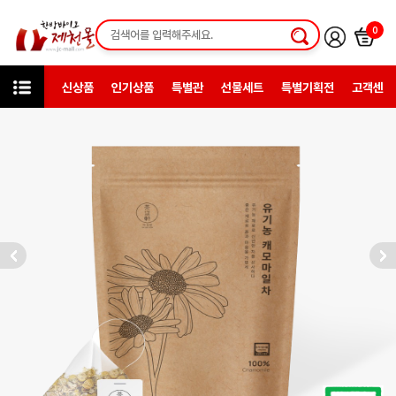
0
신상품
인기상품
특별관
선물세트
특별기획전
고객센터
카테고리
한방약초
차세트재료