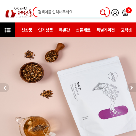
0
신상품
인기상품
특별관
선물세트
특별기획전
고객센터
카테고리
한방약초
차세트재료