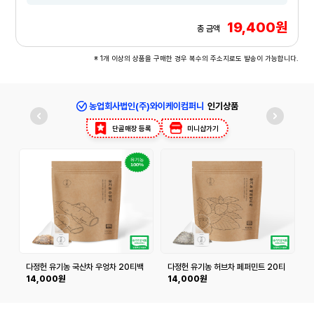
19,400원
총 금액
※ 1개 이상의 상품을 구매한 경우 복수의 주소지로도 발송이 가능합니다.
농업회사법인(주)와이케이컴퍼니
인기상품
단골매장 등록
미니샵가기
다정헌 유기농 국산차 우엉차 20티백
다정헌 유기농 허브차 페퍼민트 20티
+20티백
백+20티백
14,000원
14,000원