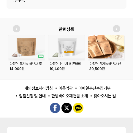
습니다.
관련상품
다정헌 유기농 허브차 루
다정헌 허브차 레몬버베
다정헌 유기농허브차 선
다
이보스오렌지 20티백
나 50티백+50티백
물세트
비
14,000원
19,400원
30,500원
1
+20티백
백
개인정보처리방침
이용약관
이메일무단수집거부
입점신청 및 안내
한방바이오제천몰 소개
찾아오시는 길