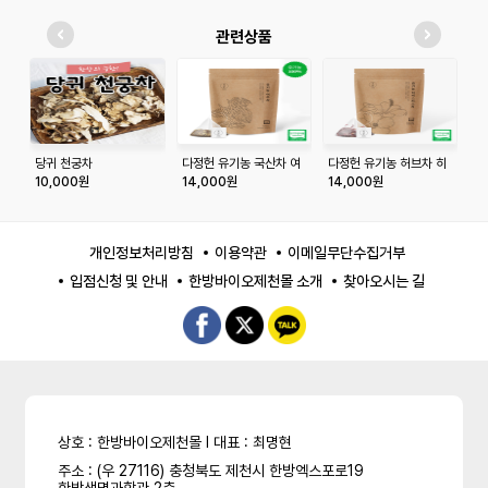
관련상품
당귀 천궁차
다정헌 유기농 국산차 여
다정헌 유기농 허브차 히
십
주차 20티백+20티백
비스커스 20티백+20티
10,000원
14,000원
14,000원
7
백
개인정보처리방침
이용약관
이메일무단수집거부
입점신청 및 안내
한방바이오제천몰 소개
찾아오시는 길
상호 : 한방바이오제천몰 l 대표 : 최명현
주소 : (우 27116) 충청북도 제천시 한방엑스포로19