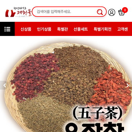
0
신상품
인기상품
특별관
선물세트
특별기획전
고객센터
카테고리
한방약초
차세트재료