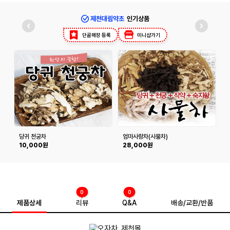
제천대림약초
인기상품
단골매장 등록
미니샵가기
당귀 천궁차
엄마사랑차(사물차)
10,000원
28,000원
0
0
제품상세
리뷰
Q&A
배송/교환/반품