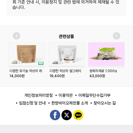
회 기준 안내 시, 이용정지 및 관련 법에 의거하여 제재될 수 있
습니다.
관련상품
다정헌 유기농 허브차 레
다정헌 허브차 얼그레이
쌍화차재료 1,000g
다
몬밤 20티백+20티백
50티백+50티백
나
14,000원
19,400원
43,000원
1
개인정보처리방침
이용약관
이메일무단수집거부
입점신청 및 안내
한방바이오제천몰 소개
찾아오시는 길