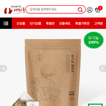
0
신상품
인기상품
특별관
선물세트
특별기획전
고객센터
카테고리
한방약초
차세트재료