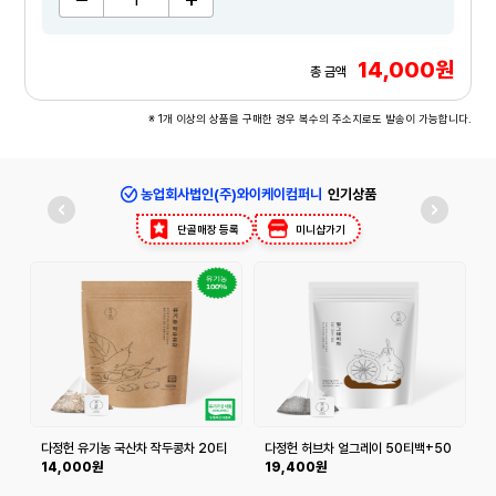
14,000원
총 금액
※ 1개 이상의 상품을 구매한 경우 복수의 주소지로도 발송이 가능합니다.
농업회사법인(주)와이케이컴퍼니
인기상품
단골매장 등록
미니샵가기
다정헌 유기농 국산차 작두콩차 20티
다정헌 허브차 얼그레이 50티백+50
백+20티백
티백
14,000원
19,400원