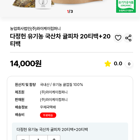
1
/3
농업회사법인(주)와이케이컴퍼니
다정헌 유기농 국산차 귤피차 20티백+20
티백
14,000원
0.0
0
원산지 및 함량
국내산 / 유기농 귤껍질 100%
제조원
(주)와이케이컴퍼니
판매원
(주)와이케이컴퍼니
배송정보
우체국택배
배송비
무료배송
다정헌 유기농 국산차 귤피차 20티백+20티백