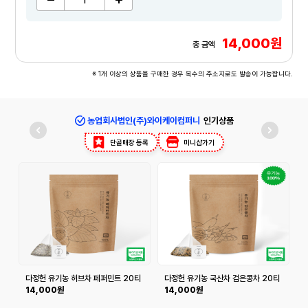
14,000원
총 금액
※ 1개 이상의 상품을 구매한 경우 복수의 주소지로도 발송이 가능합니다.
농업회사법인(주)와이케이컴퍼니
인기상품
단골매장 등록
미니샵가기
다정헌 유기농 허브차 페퍼민트 20티
다정헌 유기농 국산차 검은콩차 20티
백+20티백
백+20티백
14,000원
14,000원