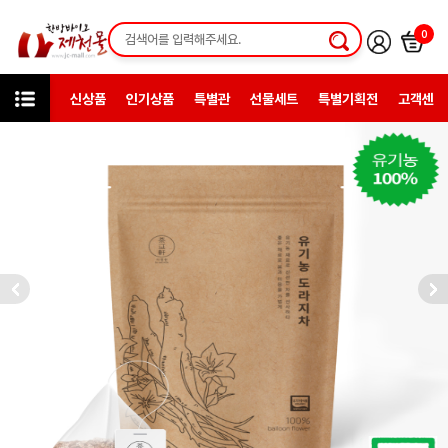
0
신상품
인기상품
특별관
선물세트
특별기획전
고객센터
카테고리
한방약초
차세트재료