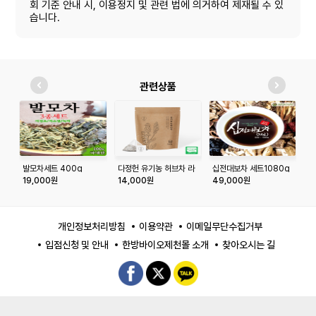
회 기준 안내 시, 이용정지 및 관련 법에 의거하여 제재될 수 있
습니다.
관련상품
발모차세트 400g
다정헌 유기농 허브차 라
십전대보차 세트1080g
다
벤더 20티백+20티백
퍼
19,000원
14,000원
49,000원
1
개인정보처리방침
이용약관
이메일무단수집거부
입점신청 및 안내
한방바이오제천몰 소개
찾아오시는 길