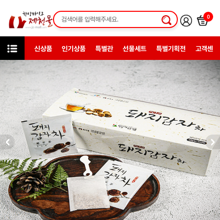
0
신상품
인기상품
특별관
선물세트
특별기획전
고객센터
카테고리
한방건강식품