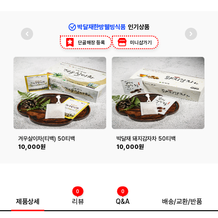
박달재한방웰빙식품
인기상품
단골매장 등록
미니샵가기
겨우살이차(티백) 50티백
박달재 돼지감자차 50티백
10,000원
10,000원
0
0
제품상세
리뷰
Q&A
배송/교환/반품