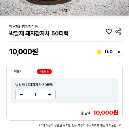
1
/3
박달재한방웰빙식품
박달재 돼지감자차 50티백
10,000원
0.0
0
배송비
무료배송
박달재 돼지감자차 50티백
10,000원
총 금액
※ 1개 이상의 상품을 구매한 경우 복수의 주소지로도 발송이 가능합니다.