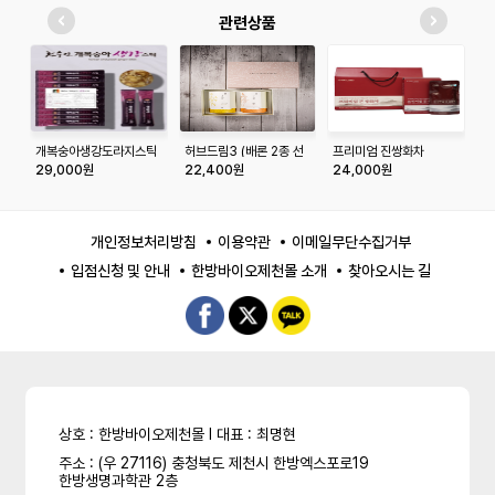
관련상품
개복숭아생강도라지스틱
허브드림3 (배론 2종 선
프리미엄 진쌍화차
본
실속형 15gx50포
택)
29,000원
22,400원
24,000원
1
개인정보처리방침
이용약관
이메일무단수집거부
입점신청 및 안내
한방바이오제천몰 소개
찾아오시는 길
상호 : 한방바이오제천몰 l 대표 : 최명현
주소 : (우 27116) 충청북도 제천시 한방엑스포로19
한방생명과학관 2층