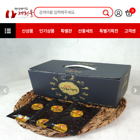
0
신상품
인기상품
특별관
선물세트
특별기획전
고객센터
카테고리
한방건강식품