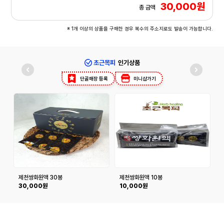
30,000원
총 금액
※ 1개 이상의 상품을 구매한 경우 복수의 주소지로도 발송이 가능합니다.
초근목피
인기상품
단골매장 등록
미니샵가기
제천쌍화원액 30봉
제천쌍화원액 10봉
30,000원
10,000원