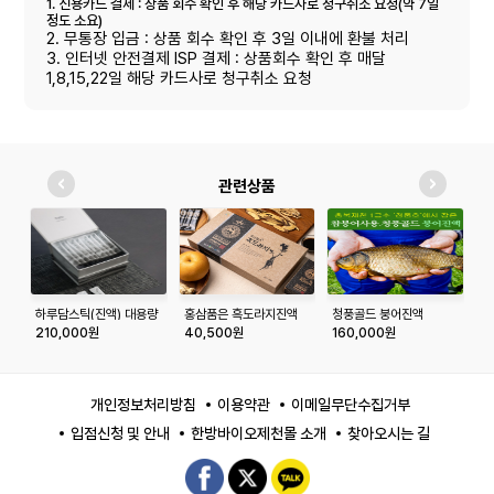
1. 신용카드 결제 : 상품 회수 확인 후 해당 카드사로 청구취소 요청(약 7일
정도 소요)
2. 무통장 입금 : 상품 회수 확인 후 3일 이내에 환불 처리
3. 인터넷 안전결제 ISP 결제 : 상품회수 확인 후 매달
1,8,15,22일 해당 카드사로 청구취소 요청
관련상품
하루담스틱(진액) 대용량
홍삼품은 흑도라지진액
청풍골드 붕어진액
자
(100스틱)
10ml*30포
100ml*60포
1
210,000원
40,500원
160,000원
3
개인정보처리방침
이용약관
이메일무단수집거부
입점신청 및 안내
한방바이오제천몰 소개
찾아오시는 길