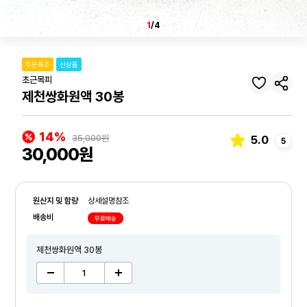
1
/4
주문폭주
신상품
초근목피
제천쌍화원액 30봉
14%
35,000원
5.0
5
30,000원
원산지 및 함량
상세설명참조
배송비
무료배송
제천쌍화원액 30봉