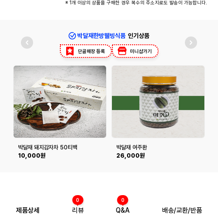
※ 1개 이상의 상품을 구매한 경우 복수의 주소지로도 발송이 가능합니다.
박달재한방웰빙식품
인기상품
단골매장 등록
미니샵가기
박달재 돼지감자차 50티백
박달재 여주환
10,000원
26,000원
0
0
제품상세
리뷰
Q&A
배송/교환/반품