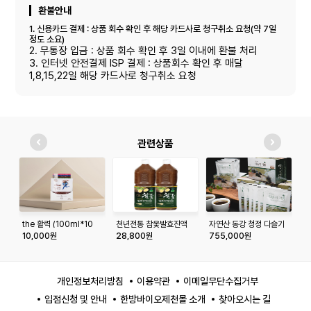
환불안내
1. 신용카드 결제 : 상품 회수 확인 후 해당 카드사로 청구취소 요청(약 7일
정도 소요)
2. 무통장 입금 : 상품 회수 확인 후 3일 이내에 환불 처리
3. 인터넷 안전결제 ISP 결제 : 상품회수 확인 후 매달
1,8,15,22일 해당 카드사로 청구취소 요청
관련상품
the 활력 (100ml*10
천년전통 참옻발효진액
자연산 동강 청정 다슬기
황
포)
100(1.5ℓ x 2병)
기름 (2개월분)
릎
10,000원
28,800원
755,000원
8
개인정보처리방침
이용약관
이메일무단수집거부
입점신청 및 안내
한방바이오제천몰 소개
찾아오시는 길