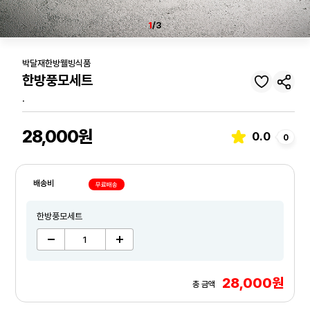
1
/3
박달재한방웰빙식품
한방풍모세트
.
28,000원
0.0
0
배송비
무료배송
한방풍모세트
28,000원
총 금액