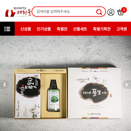
0
신상품
인기상품
특별관
선물세트
특별기획전
고객센터
카테고리
한방건강식품