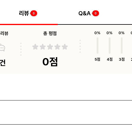
리뷰
Q&A
0
0
체리뷰
총 평점
0%
0%
0%
0점
5점
4점
3점
0건