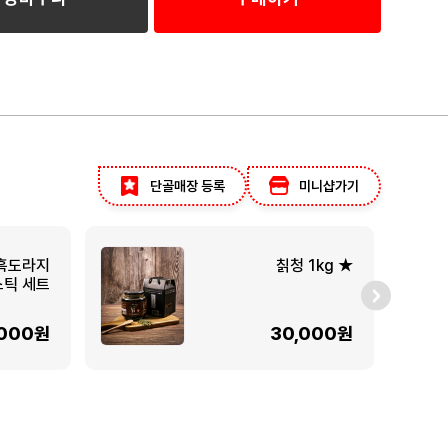
단골매장 등록
미니샵가기
흑도라지
칡청 1kg ★
스틱 세트
,000원
30,000원