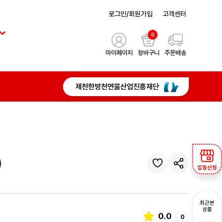
로그인/회원가입
고객센터
0
마이페이지
장바구니
주문배송
제천한방천연물산업진흥재단
)
입점신청
최근본
상품
0.0
0