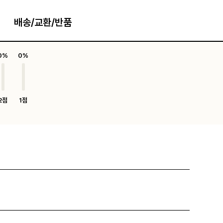
배송/교환/반품
0%
0%
2점
1점