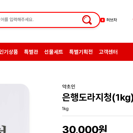
허브차
8
한방엑스포
9
선물
10
약초
1
인기상품
특별관
선물세트
특별기획전
고객센터
쌍화탕
2
삼계탕재료
3
백숙
4
황기
5
약초인
꿀
6
은행도라지청(1kg
한약
7
1kg
30,000원