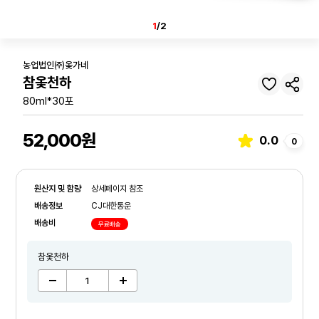
1
/2
농업법인㈜옻가네
참옻천하
80ml*30포
52,000원
0.0
0
원산지 및 함량
상세페이지 참조
배송정보
CJ대한통운
배송비
무료배송
참옻천하