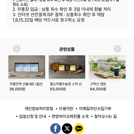
정도 소요)
2. 무통장 입금 : 상품 회수 확인 후 3일 이내에 환불 처리
3. 인터넷 안전결제 ISP 결제 : 상품회수 확인 후 매달
1,8,15,22일 해당 카드사로 청구취소 요청
관련상품
무릎진액 선물세트 (옵션
황소무릎우슬청 스틱 선
구학산 생칡
넉
추가금)
물세트
즙/100mlx90포
1
36,000원
55,000원
94,500원
2
개인정보처리방침
이용약관
이메일무단수집거부
입점신청 및 안내
한방바이오제천몰 소개
찾아오시는 길