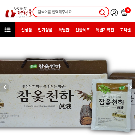
0
신상품
인기상품
특별관
선물세트
특별기획전
고객센터
카테고리
한방건강식품