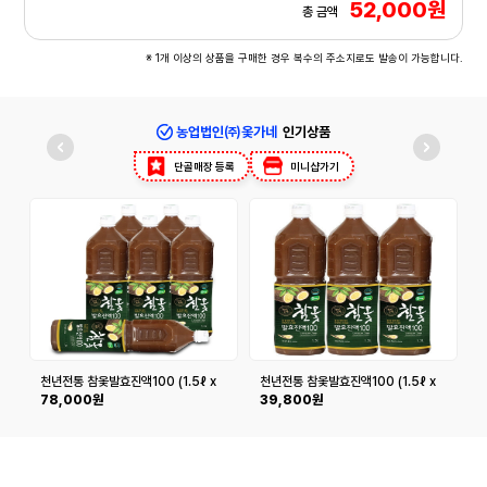
52,000원
총 금액
※ 1개 이상의 상품을 구매한 경우 복수의 주소지로도 발송이 가능합니다.
농업법인㈜옻가네
인기상품
단골매장 등록
미니샵가기
천년전통 참옻발효진액100 (1.5ℓ x
천년전통 참옻발효진액100 (1.5ℓ x
참
6병)
3병)
78,000원
39,800원