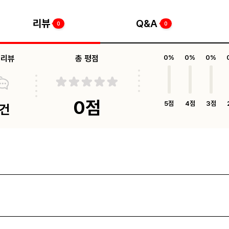
리뷰
Q&A
0
0
체리뷰
총 평점
0%
0%
0%
0점
5점
4점
3점
0건