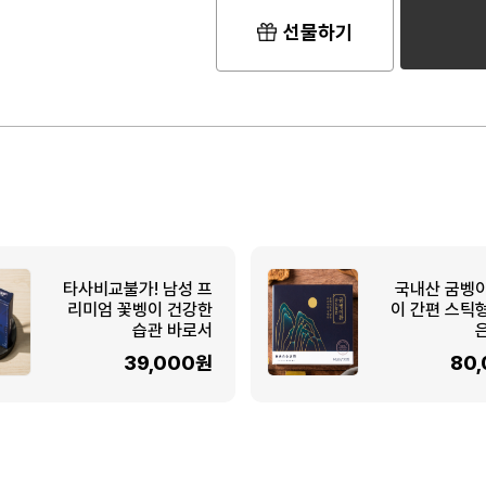
선물하기
타사비교불가! 남성 프
국내산 굼벵
리미엄 꽃벵이 건강한
이 간편 스틱
습관 바로서
39,000원
80