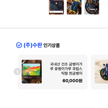
(주)수완
인기상품
국내산 건조 굼벵이가
루 꽃벵이가루 과립스
틱형 한굼벵이
60,000원