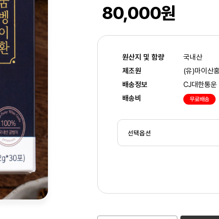
80,000원
원산지 및 함량
국내산
제조원
(유)마이산
배송정보
CJ대한통운
배송비
무료배송
2
/3