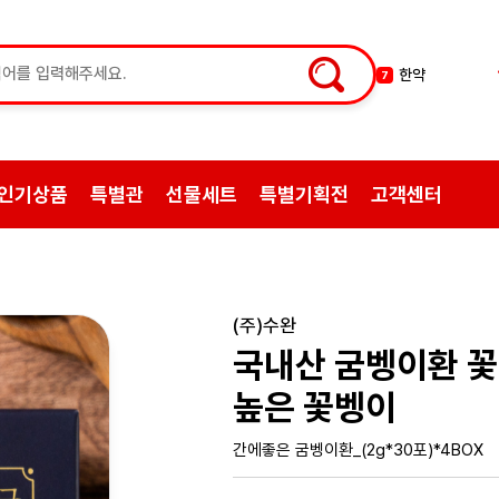
한약
7
허브차
8
한방엑스포
9
선물
10
인기상품
특별관
선물세트
특별기획전
고객센터
약초
1
쌍화탕
2
삼계탕재료
3
백숙
4
(주)수완
황기
5
국내산 굼벵이환 꽃
꿀
6
높은 꽃벵이
간에좋은 굼벵이환_(2g*30포)*4BOX