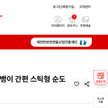
로그인/회원가입
고객센터
0
마이페이지
장바구니
주문배송
제천한방천연물산업진흥재단
뱅이 간편 스틱형 순도
입점신청
최근본
상품