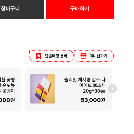
장바구니
구매하기
단골매장 등록
미니샵가기
이환 꽃뱅
슬리밋 체지방 감소 다
형 순도높
이어트 보조제
은 꽃벵이
20g*30ea
,000원
53,000원