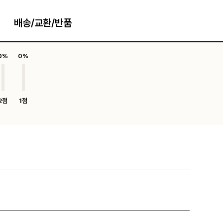
배송/교환/반품
0%
0%
2점
1점