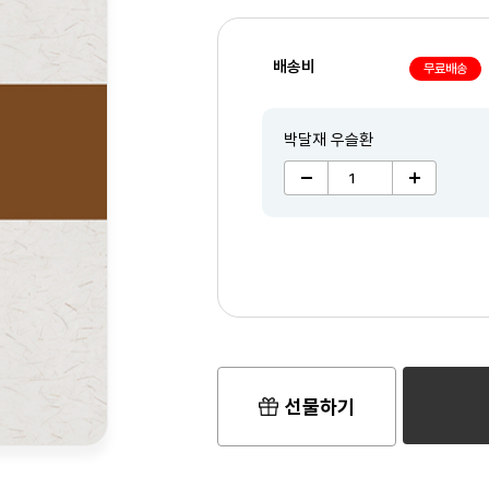
배송비
무료배송
박달재 우슬환
선물하기
2
/3