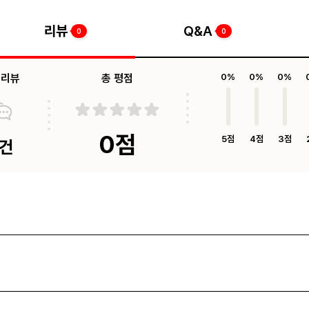
리뷰
Q&A
0
0
체리뷰
총 평점
0%
0%
0%
0점
5점
4점
3점
0건