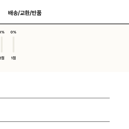
배송/교환/반품
0%
0%
2점
1점