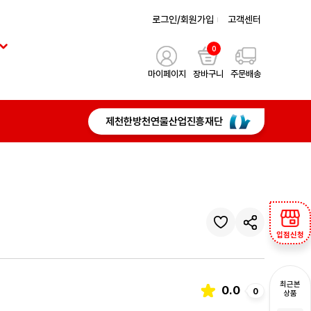
로그인/회원가입
고객센터
0
마이페이지
장바구니
주문배송
제천한방천연물산업진흥재단
입점신청
최근본
0.0
0
상품