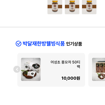
박달재한방웰빙식품
인기상품
어성초 풍모차 50티
백
10,000원