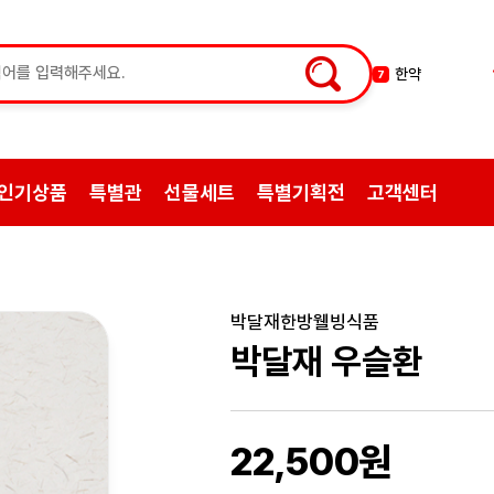
한약
7
허브차
8
한방엑스포
9
선물
10
약초
1
인기상품
특별관
선물세트
특별기획전
고객센터
쌍화탕
2
삼계탕재료
3
백숙
4
황기
5
박달재한방웰빙식품
꿀
박달재 우슬환
6
22,500원