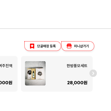
단골매장 등록
미니샵가기
여주진액
한방풍모세트
,000원
28,000원