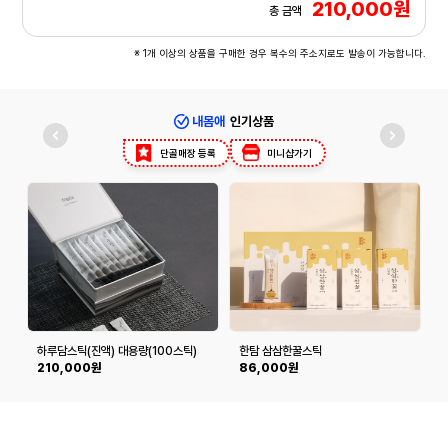
210,000원
총 금액
※ 1개 이상의 상품을 구매한 경우 복수의 주소지로도 발송이 가능합니다.
내몸애
인기상품
단골매장 등록
미니샵가기
하루담스틱(진액) 대용량(100스틱)
한탐 삼삼한꿀스틱
210,000원
86,000원