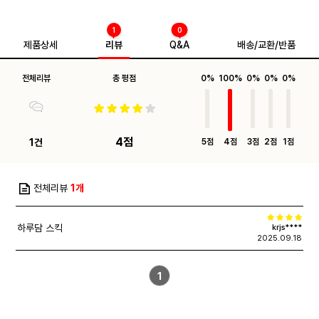
1
0
제품상세
리뷰
Q&A
배송/교환/반품
전체리뷰
총 평점
0%
100%
0%
0%
0%
4점
1건
5점
4점
3점
2점
1점
전체리뷰
1개
하루담 스킥
krjs****
2025.09.18
1