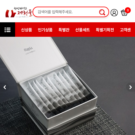
0
신상품
인기상품
특별관
선물세트
특별기획전
고객센터
카테고리
한방건강식품