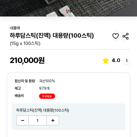
1
/5
내몸애
하루담스틱(진액) 대용량(100스틱)
(15g x 100스틱)
210,000원
4.0
1
원산지 및 함량
국산100%
재고
979개
배송비
무료배송
하루담스틱(진액) 대용량(100스틱)