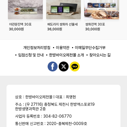
야관문진액 30포
배도라지 쌍화차 선물세
쌍화진액 30포
박
트
30,000원
36,000원
30,000원
2
개인정보처리방침
이용약관
이메일무단수집거부
입점신청 및 안내
한방바이오제천몰 소개
찾아오시는 길
상호 : 한방바이오제천몰 l 대표 : 최명현
주소 : (우 27116) 충청북도 제천시 한방엑스포로19
한방생명과학관 2층
사업자 등록번호 : 304-82-06770
통신판매 신고번호 : 2020-충북제천-0009호