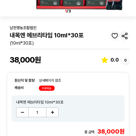
1
/3
남천영농조합법인
내목엔 에브리타임 10ml*30포
(10ml*30포)
38,000원
0.0
0
원산지 및 함량
상세페이지 참조
배송비
무료배송
내목엔 에브리타임 10ml*30포
38,000원
총 금액