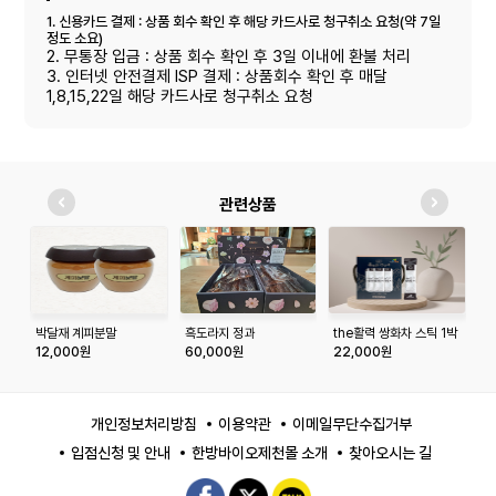
1. 신용카드 결제 : 상품 회수 확인 후 해당 카드사로 청구취소 요청(약 7일
정도 소요)
2. 무통장 입금 : 상품 회수 확인 후 3일 이내에 환불 처리
3. 인터넷 안전결제 ISP 결제 : 상품회수 확인 후 매달
1,8,15,22일 해당 카드사로 청구취소 요청
관련상품
박달재 계피분말
흑도라지 정과
the활력 쌍화차 스틱 1박
야
스 (20ml*40포)
12,000원
60,000원
22,000원
3
개인정보처리방침
이용약관
이메일무단수집거부
입점신청 및 안내
한방바이오제천몰 소개
찾아오시는 길