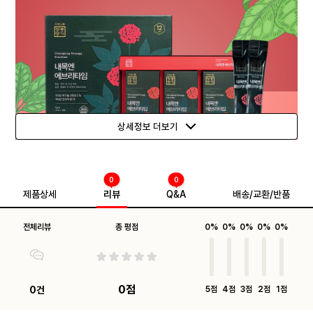
상세정보 더보기
0
0
제품상세
리뷰
Q&A
배송/교환/반품
전체리뷰
총 평점
0%
0%
0%
0%
0%
0점
0건
5점
4점
3점
2점
1점