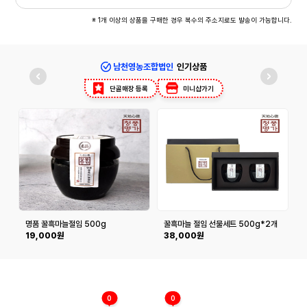
※ 1개 이상의 상품을 구매한 경우 복수의 주소지로도 발송이 가능합니다.
남천영농조합법인
인기상품
단골매장 등록
미니샵가기
명품 꿀흑마늘절임 500g
꿀흑마늘 절임 선물세트 500g*2개
19,000원
38,000원
0
0