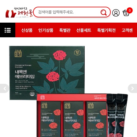
0
신상품
인기상품
특별관
선물세트
특별기획전
고객센터
카테고리
한방건강식품