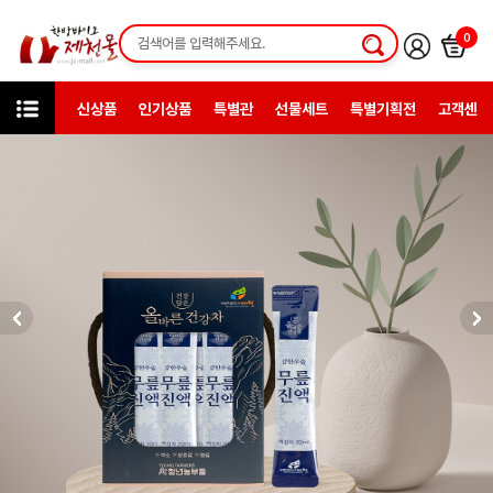
0
신상품
인기상품
특별관
선물세트
특별기획전
고객센터
카테고리
한방건강식품