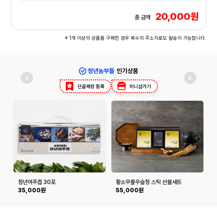
20,000원
총 금액
※ 1개 이상의 상품을 구매한 경우 복수의 주소지로도 발송이 가능합니다.
청년농부들
인기상품
단골매장 등록
미니샵가기
청년여주즙 30포
황소무릎우슬청 스틱 선물세트
35,000원
55,000원