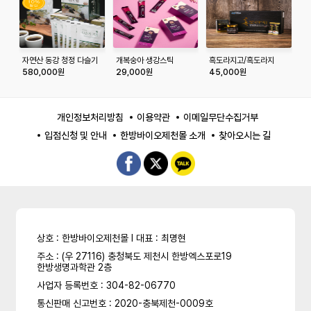
자연산 동강 청정 다슬기
개복숭아 생강스틱
흑도라지고/흑도라지
하
기름 (45일분)
15gX30포
100스틱 세트
(
580,000원
29,000원
45,000원
2
개인정보처리방침
이용약관
이메일무단수집거부
입점신청 및 안내
한방바이오제천몰 소개
찾아오시는 길
상호 : 한방바이오제천몰 l 대표 : 최명현
주소 : (우 27116) 충청북도 제천시 한방엑스포로19
한방생명과학관 2층
사업자 등록번호 : 304-82-06770
통신판매 신고번호 : 2020-충북제천-0009호