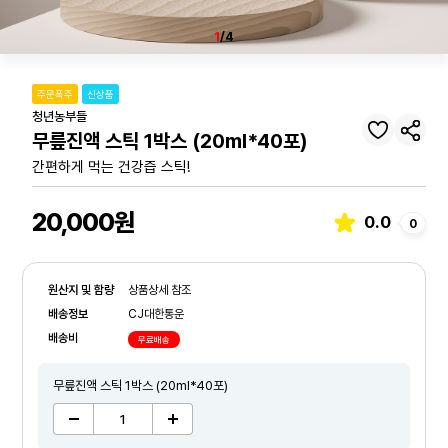
1
/4
주문폭주
신상품
청년농부들
무릎진액 스틱 1박스 (20ml*40포)
간편하게 먹는 건강즙 스틱!
20,000원
0.0
0
원산지 및 함량
상품상세 참조
배송정보
CJ대한통운
배송비
무료배송
무릎진액 스틱 1박스 (20ml*40포)