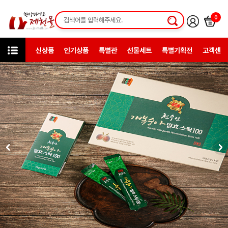
0
신상품
인기상품
특별관
선물세트
특별기획전
고객센터
카테고리
한방건강식품