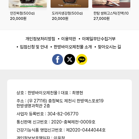
인진쑥청(500g)
도라지생강청(500g)
한탐 쌍화고스틱(진액)10
구
스틱
즙
20,000원
20,000원
27,000원
9
개인정보처리방침
이용약관
이메일무단수집거부
입점신청 및 안내
한방바이오제천몰 소개
찾아오시는 길
상호 : 한방바이오제천몰 l 대표 : 최명현
주소 : (우 27116) 충청북도 제천시 한방엑스포로19
한방생명과학관 2층
사업자 등록번호 : 304-82-06770
통신판매 신고번호 : 2020-충북제천-0009호
건강기능식품 영업신고번호 : 제2020-0444044호
개인정보보호책임자 : 이윤정