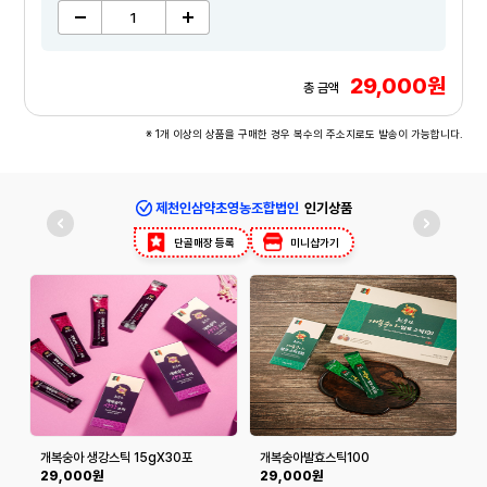
29,000원
총 금액
※ 1개 이상의 상품을 구매한 경우 복수의 주소지로도 발송이 가능합니다.
제천인삼약초영농조합법인
인기상품
단골매장 등록
미니샵가기
개복숭아 생강스틱 15gX30포
개복숭아발효스틱100
29,000원
29,000원