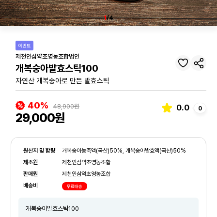
1
/4
이벤트
제천인삼약초영농조합법인
개복숭아발효스틱100
자연산 개복숭아로 만든 발효스틱
40%
48,900원
0.0
0
29,000원
원산지 및 함량
개복숭아농축액(국산)50%, 개복숭아발효액(국산)50%
제조원
제천인삼약초영농조합
판매원
제천인삼약초영농조합
배송비
무료배송
개복숭아발효스틱100