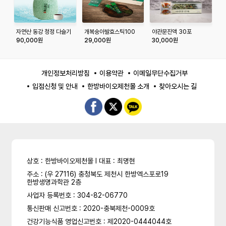
자연산 동강 청정 다슬기
개복숭아발효스틱100
야관문진액 30포
프
기름 450mlx1병
(
90,000원
29,000원
30,000원
5
개인정보처리방침
이용약관
이메일무단수집거부
입점신청 및 안내
한방바이오제천몰 소개
찾아오시는 길
상호 : 한방바이오제천몰 l 대표 : 최명현
주소 : (우 27116) 충청북도 제천시 한방엑스포로19
한방생명과학관 2층
사업자 등록번호 : 304-82-06770
통신판매 신고번호 : 2020-충북제천-0009호
건강기능식품 영업신고번호 : 제2020-0444044호