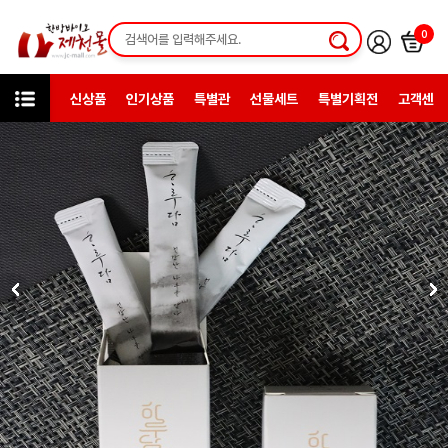
0
신상품
인기상품
특별관
선물세트
특별기획전
고객센터
카테고리
한방건강식품