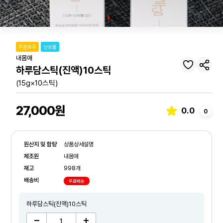
1
/4
주문폭주
신상품
내몸애
하루담스틱(진액)10스틱
(15g×10스틱)
27,000원
0.0
0
원산지 및 함량
상품상세설명
제조원
내몸애
재고
998개
배송비
무료배송
하루담스틱(진액)10스틱