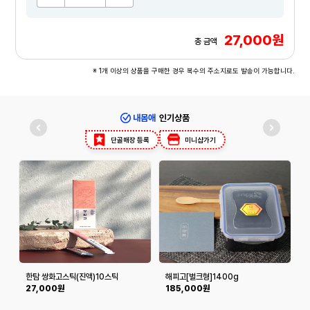
27,000원
총 금액
※ 1개 이상의 상품을 구매한 경우 복수의 주소지로도 발송이 가능합니다.
내몸애
인기상품
단골매장 등록
미니샵가기
한탐 쌍화고스틱(진액)10스틱
해피고[벌크형]1400g
27,000원
185,000원