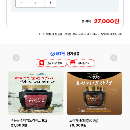
27,000원
총 금액
※ 1개 이상의 상품을 구매한 경우 복수의 주소지로도 발송이 가능합니다.
약초인
인기상품
단골매장 등록
미니샵가기
맥문동 천마약도라지고 1kg
도라지생강청(500g)
약
27,000원
20,000원