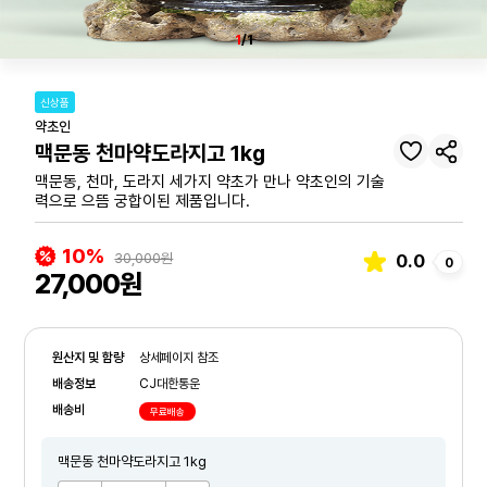
1
/1
신상품
약초인
맥문동 천마약도라지고 1kg
맥문동, 천마, 도라지 세가지 약초가 만나 약초인의 기술
력으로 으뜸 궁합이된 제품입니다.
10%
30,000원
0.0
0
27,000원
원산지 및 함량
상세페이지 참조
배송정보
CJ대한통운
배송비
무료배송
맥문동 천마약도라지고 1kg