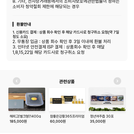
8. 기타, 전자상거래등에서의 소비자보호에관한볍률이 정하는
소비자 청약철회 제한에 해당되는 경우
환불안내
1. 신용카드 결제 : 상품 회수 확인 후 해당 카드사로 청구취소 요청(약 7일
정도 소요)
2. 무통장 입금 : 상품 회수 확인 후 3일 이내에 환불 처리
3. 인터넷 안전결제 ISP 결제 : 상품회수 확인 후 매달
1,8,15,22일 해당 카드사로 청구취소 요청
관련상품
해피고[벌크형]1400g
참좋은강황365프리미엄
청년여주즙 30포
배
트
185,000원
60,000원
35,000원
3