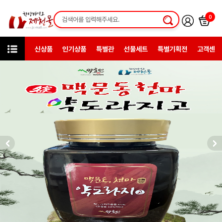
0
신상품
인기상품
특별관
선물세트
특별기획전
고객센터
카테고리
한방건강식품