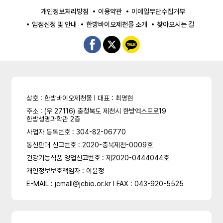
개인정보처리방침
이용약관
이메일무단수집거부
입점신청 및 안내
한방바이오제천몰 소개
찾아오시는 길
상호 : 한방바이오제천몰 l 대표 : 최명현
주소 : (우 27116) 충청북도 제천시 한방엑스포로19
한방생명과학관 2층
사업자 등록번호 : 304-82-06770
통신판매 신고번호 : 2020-충북제천-0009호
건강기능식품 영업신고번호 : 제2020-0444044호
개인정보보호책임자 : 이윤정
E-MAIL : jcmall@jcbio.or.kr l FAX : 043-920-5525