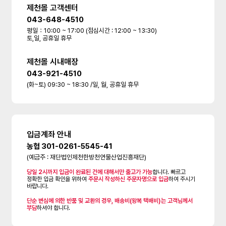
제천몰 고객센터
043-648-4510
평일：10:00 ~ 17:00 (점심시간 : 12:00 ~ 13:30)
토,일, 공휴일 휴무
제천몰 시내매장
043-921-4510
(화~토) 09:30 ~ 18:30 /일, 월, 공휴일 휴무
입금계좌 안내
농협 301-0261-5545-41
(예금주 : 재단법인제천한방천연물산업진흥재단)
당일 2시까지 입금이 완료된 건에 대해서만 출고가 가능
합니다. 빠르고
정확한 입금 확인을 위하여
주문시 작성하신 주문자명으로 입금
하여 주시기
바랍니다.
단순 변심에 의한 반품 및 교환의 경우, 배송비(왕복 택배비)는 고객님께서
부담
하셔야 합니다.