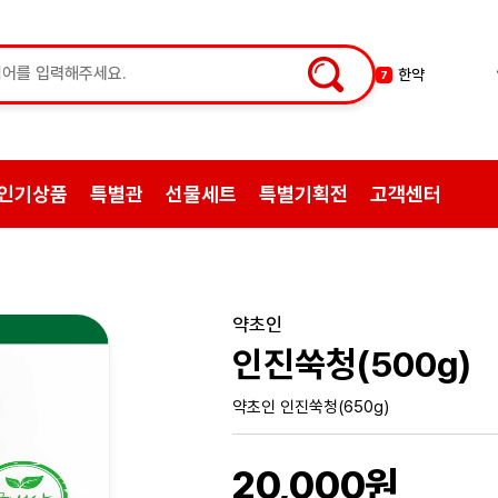
한약
7
허브차
8
한방엑스포
9
선물
10
인기상품
특별관
선물세트
특별기획전
고객센터
약초
1
쌍화탕
2
삼계탕재료
3
백숙
4
약초인
황기
5
인진쑥청(500g)
꿀
6
약초인 인진쑥청(650g)
20,000원