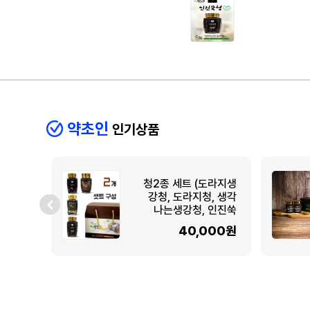
약초인
인기상품
청2종 세트 (도라지생
강청, 도라지청, 생각
나는생강청, 인진쑥
청)
40,000원