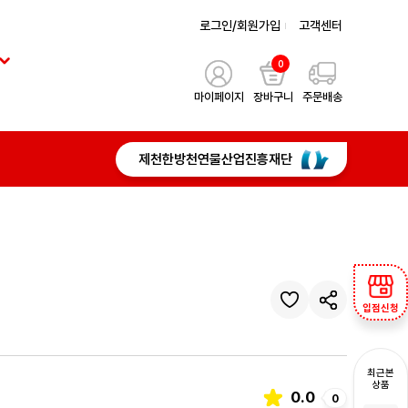
로그인/회원가입
고객센터
0
마이페이지
장바구니
주문배송
제천한방천연물산업진흥재단
입점신청
최근본
상품
0.0
0