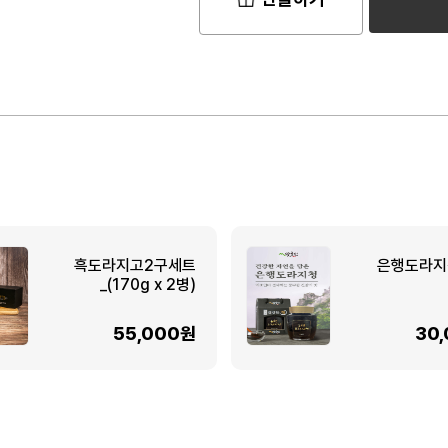
흑도라지고2구세트
은행도라지청
_(170g x 2병)
55,000원
30