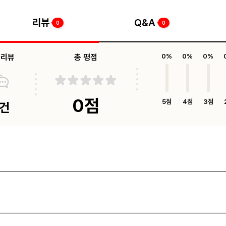
리뷰
Q&A
0
0
체리뷰
총 평점
0%
0%
0%
0점
5점
4점
3점
0건