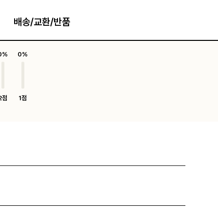
배송/교환/반품
0%
0%
2점
1점