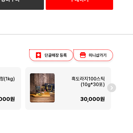
단골매장 등록
미니샵가기
(1kg)
흑도라지100스틱
(10g*30포)
,000원
30,000원