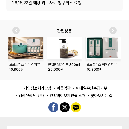
1,8,15,22일 해당 카드사로 청구취소 요청
관련상품
프로폴리스 아이련 치약
프로폴리스 아이련치약
매
원일진(眞)샴푸 300ml
세트(180g×4개입)
180g*2p 세트
16,900원
25,000원
10,900원
1
개인정보처리방침
이용약관
이메일무단수집거부
입점신청 및 안내
한방바이오제천몰 소개
찾아오시는 길