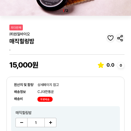
1
/2
최다판매
㈜원일바이오
매직힐링밤
.
15,000원
0.0
0
원산지 및 함량
상세페이지 참고
배송정보
CJ대한통운
배송비
무료배송
매직힐링밤