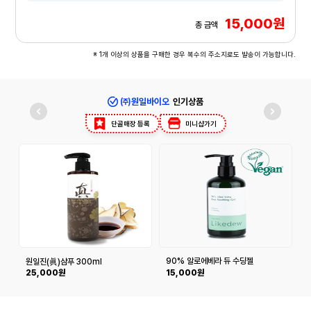
15,000원
총 금액
※ 1개 이상의 상품을 구매한 경우 복수의 주소지로도 발송이 가능합니다.
㈜원일바이오
인기상품
단골매장 등록
미니샵가기
90% 알로에베라 듀 수딩젤
원일진(眞)샴푸 300ml
25,000원
15,000원