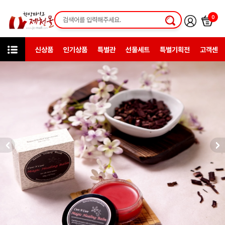
0
신상품
인기상품
특별관
선물세트
특별기획전
고객센터
카테고리
한방미용제품