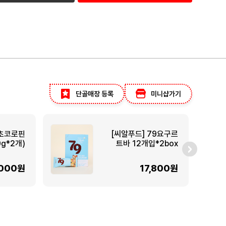
단골매장 등록
미니샵가기
초코로핀
[씨알푸드] 79요구르
0g*2개)
트바 12개입*2box
,000원
17,800원