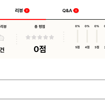
리뷰
Q&A
0
0
체리뷰
총 평점
0%
0%
0%
0점
5점
4점
3점
0건