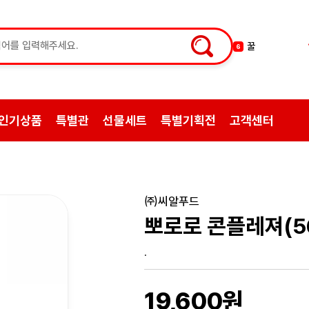
꿀
6
한약
7
허브차
8
한방엑스포
9
인기상품
특별관
선물세트
특별기획전
고객센터
선물
10
약초
1
쌍화탕
2
삼계탕재료
3
㈜씨알푸드
백숙
4
뽀로로 콘플레져(56
황기
5
.
19,600원