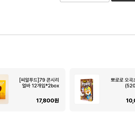
[씨알푸드]79 콘시리
뽀로로 오곡
얼바 12개입*2box
(52
17,800원
10