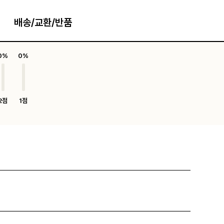
배송/교환/반품
0%
0%
2점
1점