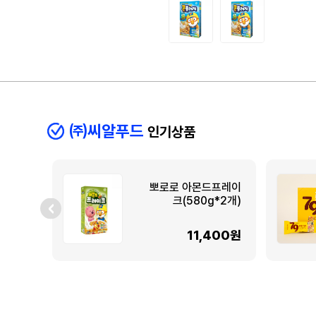
㈜씨알푸드
인기상품
뽀로로 아몬드프레이
크(580g*2개)
11,400원