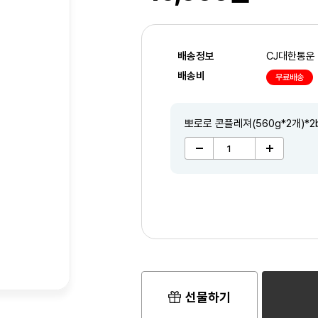
배송정보
CJ대한통운
배송비
무료배송
뽀로로 콘플레져(560g*2개)*2
2
/2
선물하기