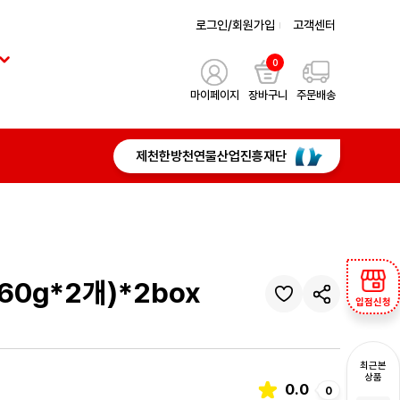
로그인/회원가입
고객센터
0
마이페이지
장바구니
주문배송
제천한방천연물산업진흥재단
0g*2개)*2box
입점신청
최근본
상품
0.0
0