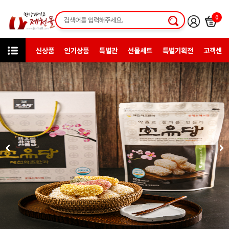
0
신상품
인기상품
특별관
선물세트
특별기획전
고객센터
카테고리
한방일반제품