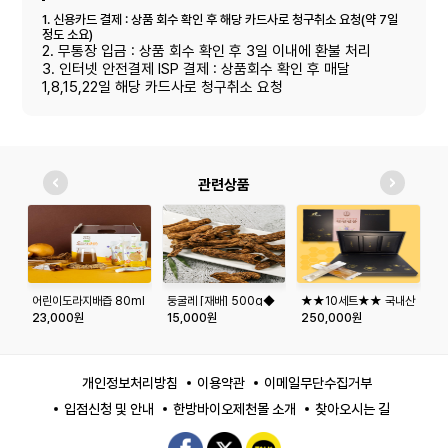
1. 신용카드 결제 : 상품 회수 확인 후 해당 카드사로 청구취소 요청(약 7일
정도 소요)
2. 무통장 입금 : 상품 회수 확인 후 3일 이내에 환불 처리
3. 인터넷 안전결제 ISP 결제 : 상품회수 확인 후 매달
1,8,15,22일 해당 카드사로 청구취소 요청
관련상품
어린이도라지배즙 80ml
둥굴레 [재배] 500g◆
★★10세트★★ 국내산
청
x 25개입
프리미엄 천연벌꿀 스틱
23,000원
15,000원
250,000원
1
세트(아카시아꿀/야생화
꿀/밤꽃)
개인정보처리방침
이용약관
이메일무단수집거부
입점신청 및 안내
한방바이오제천몰 소개
찾아오시는 길