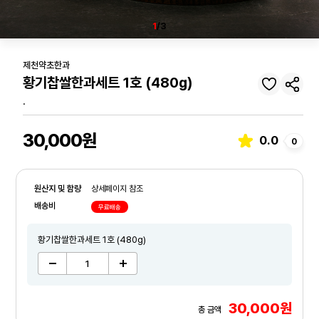
1
/3
제천약초한과
황기찹쌀한과세트 1호 (480g)
.
30,000원
0.0
0
원산지 및 함량
상세페이지 참조
배송비
무료배송
황기찹쌀한과세트 1호 (480g)
30,000원
총 금액