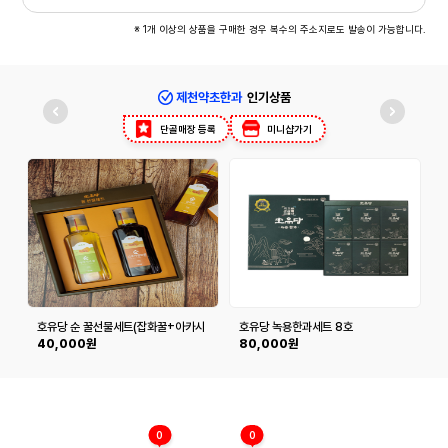
※ 1개 이상의 상품을 구매한 경우 복수의 주소지로도 발송이 가능합니다.
제천약초한과
인기상품
단골매장 등록
미니샵가기
호유당 순 꿀선물세트(잡화꿀+아카시
호유당 녹용한과세트 8호
아꿀)
40,000원
80,000원
0
0