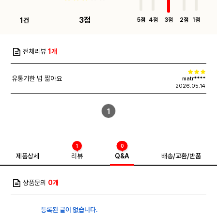
3점
1건
5점
4점
3점
2점
1점
전체리뷰
1개
유통기한 넘 짧아요
matr****
2026.05.14
1
1
0
제품상세
리뷰
Q&A
배송/교환/반품
상품문의
0개
등록된 글이 없습니다.