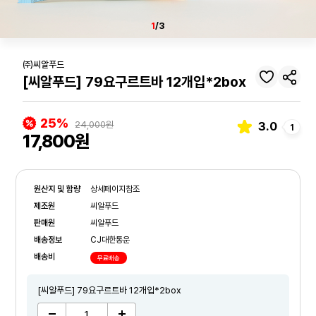
1
/3
㈜씨알푸드
[씨알푸드] 79요구르트바 12개입*2box
25%
24,000원
3.0
1
17,800원
원산지 및 함량
상세페이지참조
제조원
씨알푸드
판매원
씨알푸드
배송정보
CJ대한통운
배송비
무료배송
[씨알푸드] 79요구르트바 12개입*2box