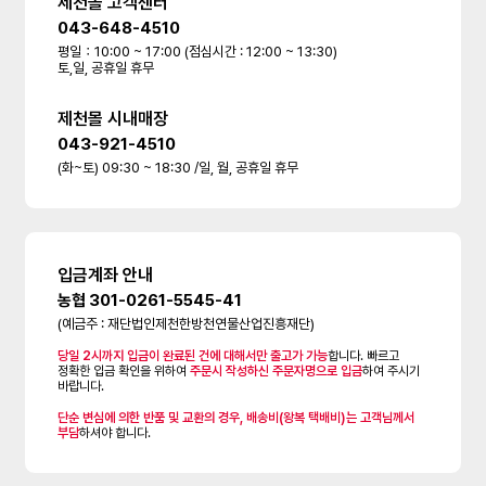
제천몰 고객센터
043-648-4510
평일：10:00 ~ 17:00 (점심시간 : 12:00 ~ 13:30)
토,일, 공휴일 휴무
제천몰 시내매장
043-921-4510
(화~토) 09:30 ~ 18:30 /일, 월, 공휴일 휴무
입금계좌 안내
농협 301-0261-5545-41
(예금주 : 재단법인제천한방천연물산업진흥재단)
당일 2시까지 입금이 완료된 건에 대해서만 출고가 가능
합니다. 빠르고
정확한 입금 확인을 위하여
주문시 작성하신 주문자명으로 입금
하여 주시기
바랍니다.
단순 변심에 의한 반품 및 교환의 경우, 배송비(왕복 택배비)는 고객님께서
부담
하셔야 합니다.