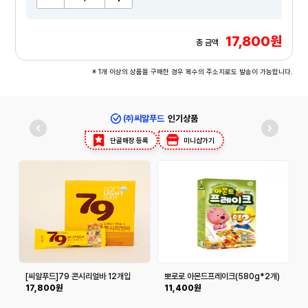
17,800원
총 금액
※ 1개 이상의 상품을 구매한 경우 복수의 주소지로도 발송이 가능합니다.
㈜씨알푸드
인기상품
단골매장 등록
미니샵가기
[씨알푸드]79 콘시리얼바 12개입
뽀로로 아몬드프레이크(580g*2개)
*2box
17,800원
11,400원