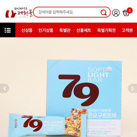
0
신상품
인기상품
특별관
선물세트
특별기획전
고객센터
카테고리
한방일반제품