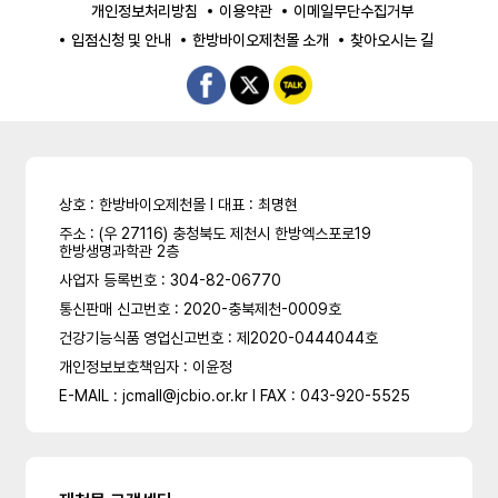
개인정보처리방침
이용약관
이메일무단수집거부
입점신청 및 안내
한방바이오제천몰 소개
찾아오시는 길
상호 : 한방바이오제천몰 l 대표 : 최명현
주소 : (우 27116) 충청북도 제천시 한방엑스포로19
한방생명과학관 2층
사업자 등록번호 : 304-82-06770
통신판매 신고번호 : 2020-충북제천-0009호
건강기능식품 영업신고번호 : 제2020-0444044호
개인정보보호책임자 : 이윤정
E-MAIL : jcmall@jcbio.or.kr l FAX : 043-920-5525