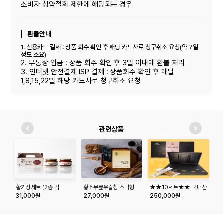
소비자 청약철회 제한에 해당되는 경우
환불안내
1. 신용카드 결제 : 상품 회수 확인 후 해당 카드사로 청구취소 요청(약 7일
정도 소요)
2. 무통장 입금 : 상품 회수 확인 후 3일 이내에 환불 처리
3. 인터넷 안전결제 ISP 결제 : 상품회수 확인 후 매달
1,8,15,22일 해당 카드사로 청구취소 요청
관련상품
황기장세트 (2종 각
황소무릎우슬청 스틱형
★★10세트★★ 국내산
제
500g)
50입
프리미엄 천연벌꿀 스틱
3
31,000원
27,000원
250,000원
2
세트(아카시아꿀/야생화
꿀/밤꽃)