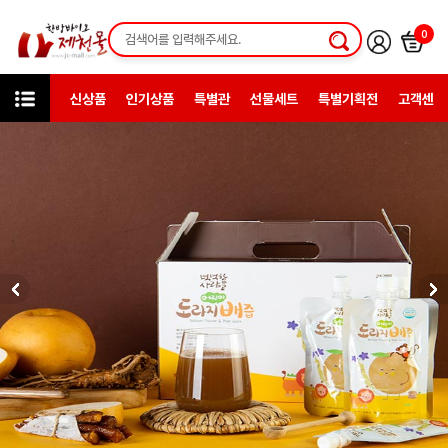
0
신상품
인기상품
특별관
선물세트
특별기획전
고객센터
카테고리
한방일반제품