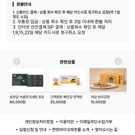
환불안내
1. 신용카드 결제 : 상품 회수 확인 후 해당 카드사로 청구취소 요청(약 7일
정도 소요)
2. 무통장 입금 : 상품 회수 확인 후 3일 이내에 환불 처리
3. 인터넷 안전결제 ISP 결제 : 상품회수 확인 후 매달
1,8,15,22일 해당 카드사로 청구취소 요청
관련상품
호유당 녹용한과세트 8호
근력튼튼 뼈건강 면역천
저당 현미강정
청
재
80,000원
35,000원
10,000원
1
개인정보처리방침
이용약관
이메일무단수집거부
입점신청 및 안내
한방바이오제천몰 소개
찾아오시는 길