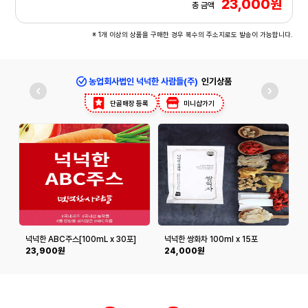
23,000원
총 금액
※ 1개 이상의 상품을 구매한 경우 복수의 주소지로도 발송이 가능합니다.
농업회사법인 넉넉한 사람들(주)
인기상품
단골매장 등록
미니샵가기
넉넉한 ABC주스[100mL x 30포]
넉넉한 쌍화차 100ml x 15포
포
23,900원
24,000원