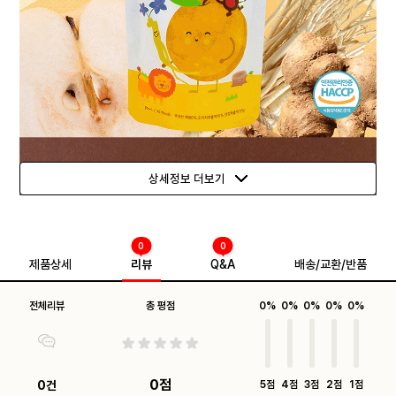
상세정보 더보기
0
0
제품상세
리뷰
Q&A
배송/교환/반품
전체리뷰
총 평점
0%
0%
0%
0%
0%
0점
0건
5점
4점
3점
2점
1점