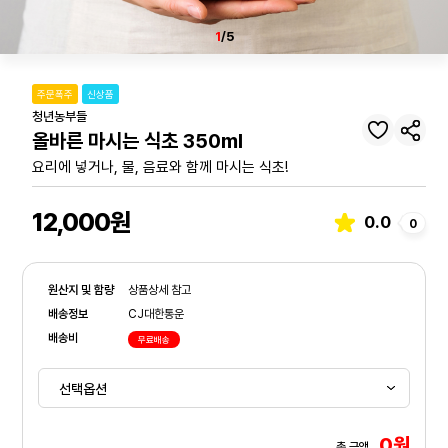
1
/5
주문폭주
신상품
청년농부들
올바른 마시는 식초 350ml
요리에 넣거나, 물, 음료와 함께 마시는 식초!
12,000원
0.0
0
원산지 및 함량
상품상세 참고
배송정보
CJ대한통운
배송비
무료배송
0원
총 금액