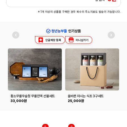
※ 1개 이상의 상품을 구매한 경우 복수의 주소지로도 발송이 가능합니다.
청년농부들
인기상품
단골매장 등록
미니샵가기
황소무릎우슬청 무릎진액 선물세트
올바른 마시는 식초 3구세트
(350ml*3구)
(
33,000원
25,000원
0
0