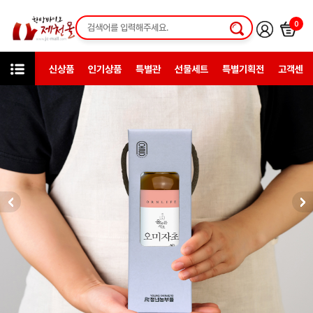
0
신상품
인기상품
특별관
선물세트
특별기획전
고객센터
카테고리
한방일반제품