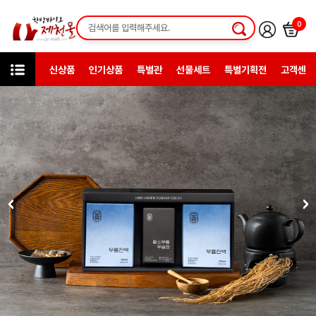
0
신상품
인기상품
특별관
선물세트
특별기획전
고객센터
카테고리
한방일반제품