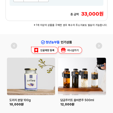
33,000원
총 금액
※ 1개 이상의 상품을 구매한 경우 복수의 주소지로도 발송이 가능합니다.
청년농부들
인기상품
단골매장 등록
미니샵가기
도라지 분말 100g
담금주키트 올바른주 500ml
(
10,000원
12,000원