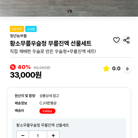
1
/5
주문폭주
신상품
청년농부들
황소무릎우슬청 무릎진액 선물세트
직접 재배한 우슬로 만든 우슬청+무릎진액 세트!
40%
55,000원
0.0
0
33,000원
원산지 및 함량
상품상세 참고
배송정보
CJ대한통운
배송비
무료배송
황소무릎우슬청 무릎진액 선물세트