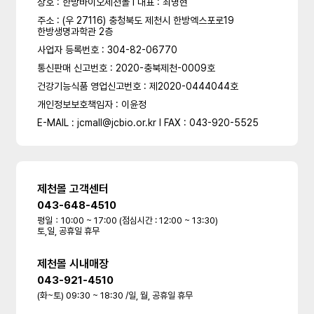
상호 : 한방바이오제천몰 l 대표 : 최명현
주소 : (우 27116) 충청북도 제천시 한방엑스포로19
한방생명과학관 2층
사업자 등록번호 : 304-82-06770
통신판매 신고번호 : 2020-충북제천-0009호
건강기능식품 영업신고번호 : 제2020-0444044호
개인정보보호책임자 : 이윤정
E-MAIL : jcmall@jcbio.or.kr l FAX : 043-920-5525
제천몰 고객센터
043-648-4510
평일：10:00 ~ 17:00 (점심시간 : 12:00 ~ 13:30)
토,일, 공휴일 휴무
제천몰 시내매장
043-921-4510
(화~토) 09:30 ~ 18:30 /일, 월, 공휴일 휴무