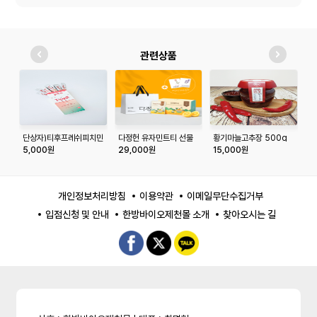
관련상품
단상자)티후프레쉬피치민
다정헌 유자민트티 선물
황기마늘고추장 500g
다
트[10pcs]
세트
숭
5,000원
29,000원
15,000원
3
포
개인정보처리방침
이용약관
이메일무단수집거부
입점신청 및 안내
한방바이오제천몰 소개
찾아오시는 길