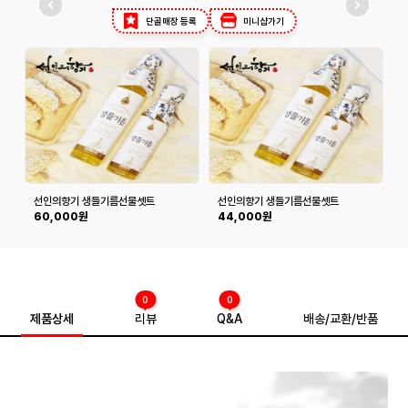
단골매장 등록
미니샵가기
선인의향기 생들기름선물셋트
선인의향기 생들기름선물셋트
(250ml*2병)
(180ml*2병)
(
60,000원
44,000원
0
0
제품상세
리뷰
Q&A
배송/교환/반품