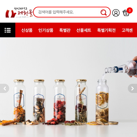
0
신상품
인기상품
특별관
선물세트
특별기획전
고객센터
카테고리
한방일반제품