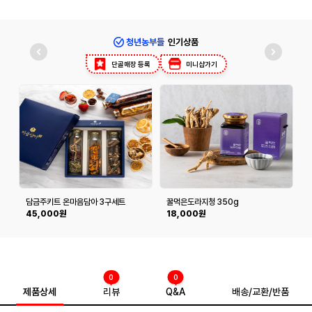
청년농부들
인기상품
단골매장 등록
미니샵가기
담금주키트 온마음담아 3구세트
꿀먹은도라지청 350g
(300ml*3구)
45,000원
18,000원
0
0
제품상세
리뷰
Q&A
배송/교환/반품