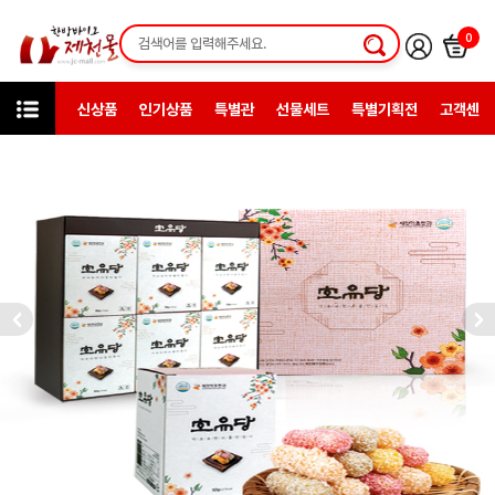
0
신상품
인기상품
특별관
선물세트
특별기획전
고객센터
카테고리
한방일반제품