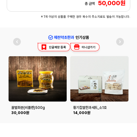
50,000원
총 금액
※ 1개 이상의 상품을 구매한 경우 복수의 주소지로도 발송이 가능합니다.
제천약초한과
인기상품
단골매장 등록
미니샵가기
꿀벌화분(비폴렌)500g
황기찹쌀한과세트_소1호
호
30,000원
14,000원