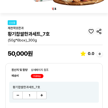
1
/4
신상품
제천약초한과
황기찹쌀한과세트_7호
(50g*6box)_300g
50,000원
0.0
0
원산지 및 함량
상세페이지 참조
배송비
무료배송
황기찹쌀한과세트_7호