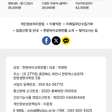
행복세트 -황기고등어
다정헌 자몽허니블랙티
약초먹은임연수
옻
250g*2/약초임연수
선물세트
(280g*5팩)
35,000원
29,000원
42,500원
2
280g*2
개인정보처리방침
이용약관
이메일무단수집거부
입점신청 및 안내
한방바이오제천몰 소개
찾아오시는 길
상호 : 한방바이오제천몰 l 대표 : 최명현
주소 : (우 27116) 충청북도 제천시 한방엑스포로19
한방생명과학관 2층
사업자 등록번호 : 304-82-06770
통신판매 신고번호 : 2020-충북제천-0009호
건강기능식품 영업신고번호 : 제2020-0444044호
개인정보보호책임자 : 이윤정
E-MAIL : jcmall@jcbio.or.kr l FAX : 043-920-5525