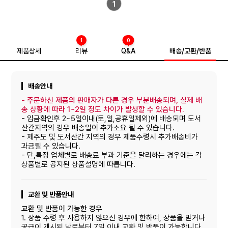
1
제조연월일 유통기한 또는 품질유지기한
소비기한 ; 제조일로부터 6개월
1
0
상품구성
제품상세
리뷰
Q&A
배송/교환/반품
낱개단품 도라지 정과 100g * 1개. 소포장 세트 도라지 정과 100g *10개
입 (약 1000g)
배송안내
보관방법 또는 취급방법
-
주문하신 제품의 판매자가 다른 경우 부분배송되며, 실제 배
송 상황에 따라 1~2일 정도 차이가 발생할 수 있습니다.
직사광선을 피해 서늘하고 건조한 곳에 보관, 개봉 후에는 반드시 냉장보관 ,
- 입금확인후 2~5일이내(토,일,공휴일제외)에 배송되며 도서
장기간 보관 시에는 밀폐용기에 담아 냉장 보관
산간지역의 경우 배송일이 추가소요 될 수 있습니다.
- 제주도 및 도서산간 지역의 경우 제품수령시 추가배송비가
소비자 상담관련 전화번호
과금될 수 있습니다.
- 단,특정 업체별로 배송료 부과 기준을 달리하는 경우에는 각
상품별로 공지된 상품설명에 따릅니다.
010 3272 3791
가공식품
교환 및 반품안내
국산 또는 국내산
교환 및 반품이 가능한 경우
1. 상품 수령 후 사용하지 않으신 경우에 한하여, 상품을 받거나
공급이 개시된 날로부터 7일 이내 교환 및 반품이 가능합니다.