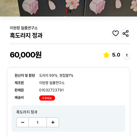
1
/3
이현정 일품연구소
흑도라지 정과
60,000원
5.0
1
원산지 및 함량
도라지 99%, 향찹쌀1%
제조원
이현정 일품연구소
판매원
01032723791
배송비
무료배송
흑도라지 정과