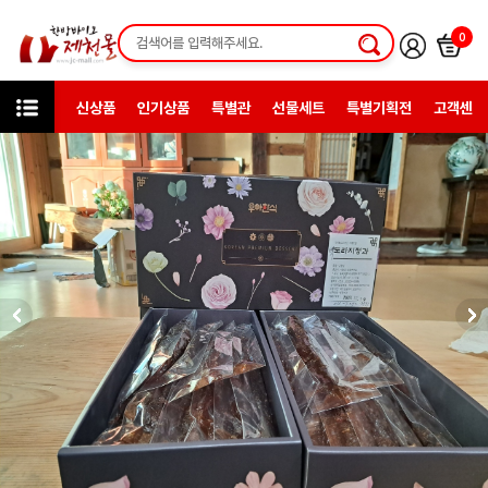
0
신상품
인기상품
특별관
선물세트
특별기획전
고객센터
카테고리
한방일반제품