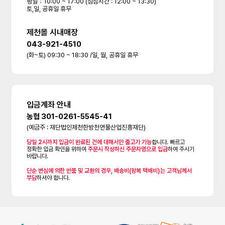
평일：10:00 ~ 17:00 (점심시간 : 12:00 ~ 13:30)
토,일, 공휴일 휴무
제천몰 시내매장
043-921-4510
(화~토) 09:30 ~ 18:30 /일, 월, 공휴일 휴무
입금계좌 안내
농협 301-0261-5545-41
(예금주 : 재단법인제천한방천연물산업진흥재단)
당일 2시까지 입금이 완료된 건에 대해서만 출고가 가능
합니다. 빠르고
정확한 입금 확인을 위하여
주문시 작성하신 주문자명으로 입금
하여 주시기
바랍니다.
단순 변심에 의한 반품 및 교환의 경우, 배송비(왕복 택배비)는 고객님께서
부담
하셔야 합니다.