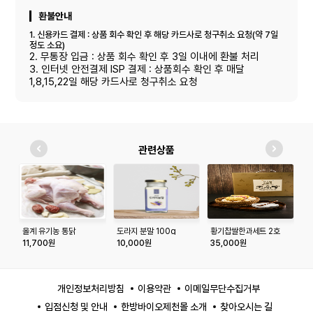
환불안내
1. 신용카드 결제 : 상품 회수 확인 후 해당 카드사로 청구취소 요청(약 7일
정도 소요)
2. 무통장 입금 : 상품 회수 확인 후 3일 이내에 환불 처리
3. 인터넷 안전결제 ISP 결제 : 상품회수 확인 후 매달
1,8,15,22일 해당 카드사로 청구취소 요청
관련상품
올계 유기농 통닭
도라지 분말 100g
황기찹쌀한과세트 2호
다
(800g)
즙
11,700원
10,000원
35,000원
1
개인정보처리방침
이용약관
이메일무단수집거부
입점신청 및 안내
한방바이오제천몰 소개
찾아오시는 길