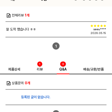
전체리뷰
1개
잘 도착 했습니다 ㅎㅎ
seeu****
2026.05.15
1
1
0
제품상세
리뷰
Q&A
배송/교환/반품
포장단위별 용량, 수량, 크기
포장단위; 개별 비닐 포장 후 상자 포장, 수량 10개입/ 20개입, 크기 10개입 ;
상품문의
0개
가로 200mm*세로 120mm *높이 40 mm
식품유형
등록된 글이 없습니다.
당절임용