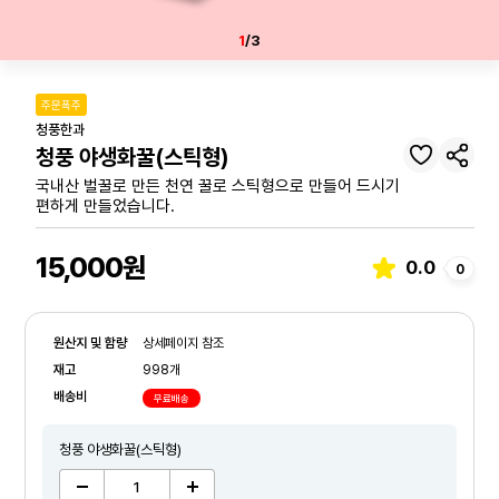
1
/3
주문폭주
청풍한과
청풍 야생화꿀(스틱형)
국내산 벌꿀로 만든 천연 꿀로 스틱형으로 만들어 드시기
편하게 만들었습니다.
15,000원
0.0
0
원산지 및 함량
상세페이지 참조
재고
998개
배송비
무료배송
청풍 야생화꿀(스틱형)