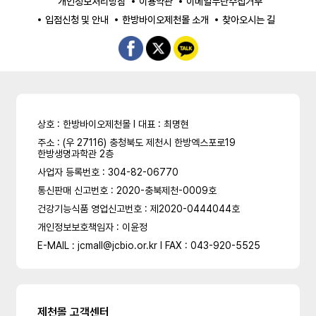
개인정보처리방침
이용약관
이메일무단수집거부
입점신청 및 안내
한방바이오제천몰 소개
찾아오시는 길
상호 : 한방바이오제천몰 l 대표 : 최명현
주소 : (우 27116) 충청북도 제천시 한방엑스포로19
한방생명과학관 2층
사업자 등록번호 : 304-82-06770
통신판매 신고번호 : 2020-충북제천-0009호
건강기능식품 영업신고번호 : 제2020-0444044호
개인정보보호책임자 : 이윤정
E-MAIL : jcmall@jcbio.or.kr l FAX : 043-920-5525
제천몰 고객센터