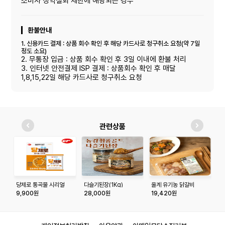
소비자 청약철회 제한에 해당되는 경우
환불안내
1. 신용카드 결제 : 상품 회수 확인 후 해당 카드사로 청구취소 요청(약 7일
정도 소요)
2. 무통장 입금 : 상품 회수 확인 후 3일 이내에 환불 처리
3. 인터넷 안전결제 ISP 결제 : 상품회수 확인 후 매달
1,8,15,22일 해당 카드사로 청구취소 요청
관련상품
당제로 통곡물 시리얼
다슬기된장(1Kg)
올계 유기농 닭갈비
올
300g(30g x 10봉)
400g
7
9,900원
28,000원
19,420원
1