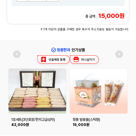
15,000원
총 금액
※ 1개 이상의 상품을 구매한 경우 복수의 주소지로도 발송이 가능합니다.
청풍한과
인기상품
단골매장 등록
미니샵가기
1호세트(3단포장/한지고급상자)
청풍 밤꽃꿀(스틱형)
42,000원
15,000원