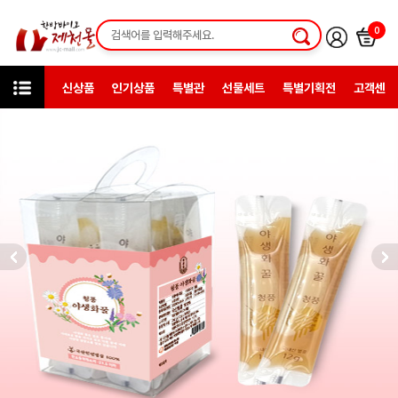
0
신상품
인기상품
특별관
선물세트
특별기획전
고객센터
카테고리
한방일반제품