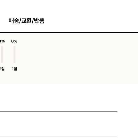
배송/교환/반품
0%
0%
2점
1점