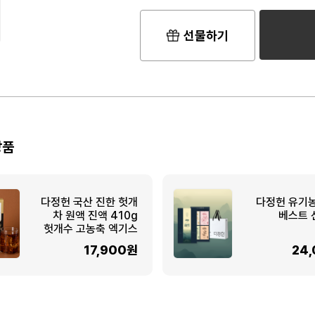
선물하기
상품
다정헌 국산 진한 헛개
다정헌 유기
차 원액 진액 410g
베스트 
헛개수 고농축 엑기스
17,900원
24