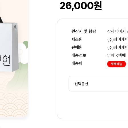
26,000원
원산지 및 함량
상세페이지 
제조원
(주)와이케
판매원
(주)와이케
배송정보
우체국택배
배송비
무료배송
2
/4