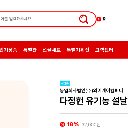
한약
7
허브차
8
한방엑스포
9
선물
10
인기상품
특별관
선물세트
특별기획전
고객센터
약초
1
쌍화탕
2
삼계탕재료
3
백숙
4
신상품
황기
5
농업회사법인(주)와이케이컴퍼니
꿀
6
다정헌 유기농 설날
18%
32,000원