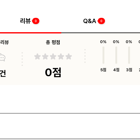
리뷰
Q&A
0
0
체리뷰
총 평점
0%
0%
0%
0점
5점
4점
3점
0건