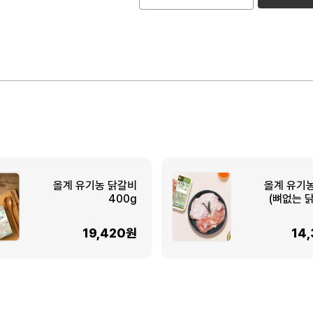
올계 유기농 닭갈비
올계 유기
400g
(뼈없는 
19,420원
14