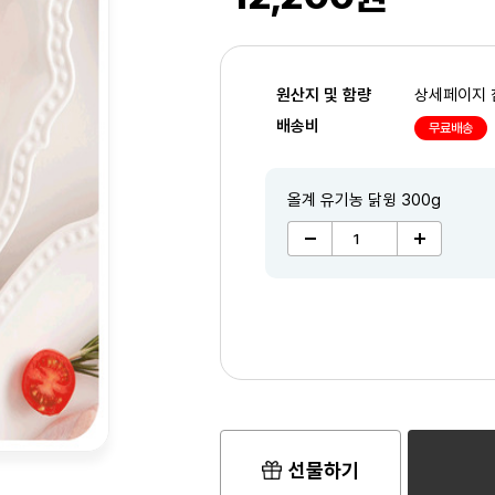
원산지 및 함량
상세페이지 
배송비
무료배송
올계 유기농 닭윙 300g
2
/3
선물하기