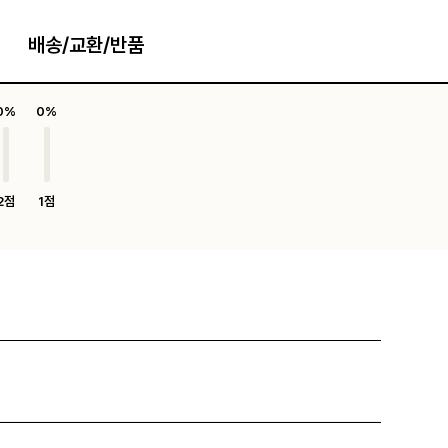
배송/교환/반품
0%
0%
2점
1점