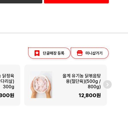
단골매장 등록
미니샵가기
농 닭정육
올계 유기농 닭볶음탕
닭다리살)
용(절단육)(500g /
300g
800g)
,300원
12,800원