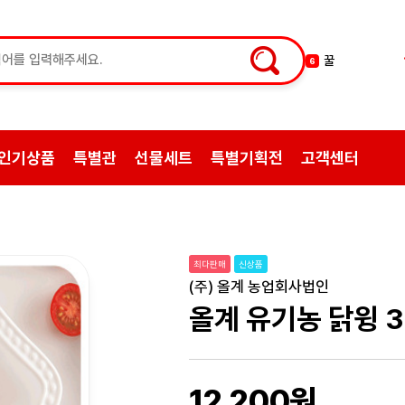
한약
7
허브차
8
한방엑스포
9
선물
10
인기상품
특별관
선물세트
특별기획전
고객센터
약초
1
쌍화탕
2
삼계탕재료
3
백숙
4
최다판매
신상품
황기
5
(주) 올계 농업회사법인
꿀
6
올계 유기농 닭윙 3
12,200원