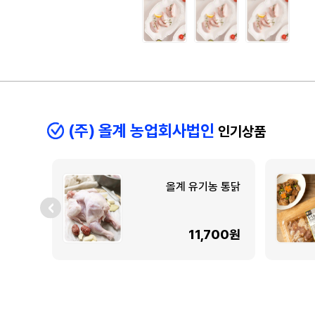
(주) 올계 농업회사법인
인기상품
올계 유기농 통닭
11,700원