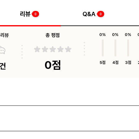
리뷰
Q&A
0
0
체리뷰
총 평점
0%
0%
0%
0점
5점
4점
3점
0건