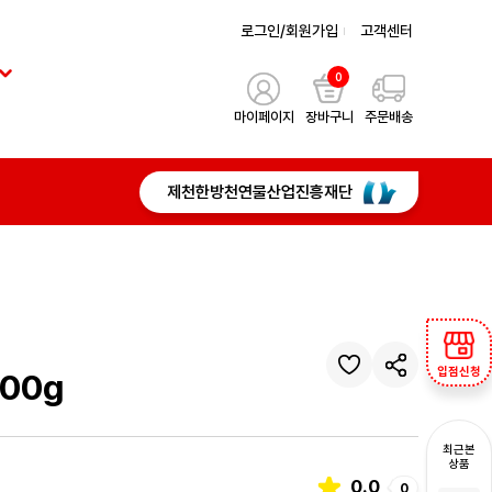
로그인/회원가입
고객센터
0
마이페이지
장바구니
주문배송
제천한방천연물산업진흥재단
입점신청
00g
최근본
상품
0.0
0