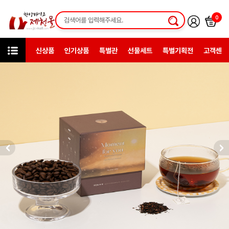
0
신상품
인기상품
특별관
선물세트
특별기획전
고객센터
카테고리
한방일반제품