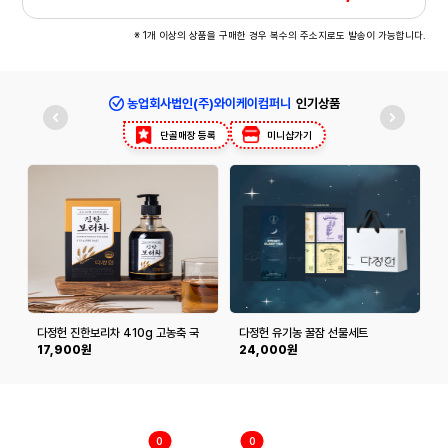
※ 1개 이상의 상품을 구매한 경우 복수의 주소지로도 발송이 가능합니다.
농업회사법인(주)와이케이컴퍼니
인기상품
단골매장 등록
미니샵가기
다정헌 진한보리차 410g 고농축 국
다정헌 유기농 꿀잠 선물세트
산 맥아 추출물
17,900원
24,000원
0
0