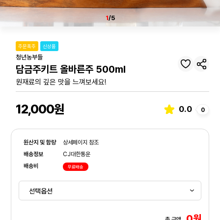
1
/5
주문폭주
신상품
청년농부들
담금주키트 올바른주 500ml
원재료의 깊은 맛을 느껴보세요!
12,000원
0.0
0
원산지 및 함량
상세페이지 참조
배송정보
CJ대한통운
배송비
무료배송
0원
총 금액