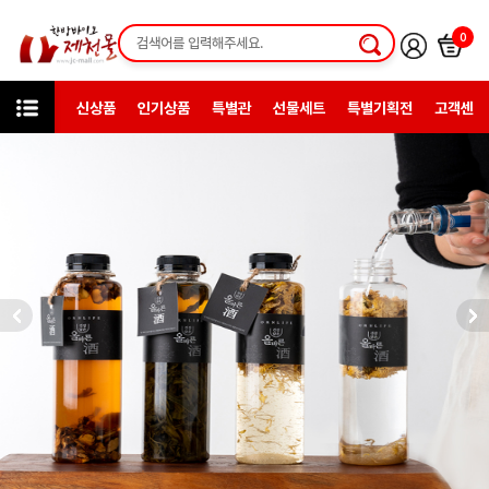
0
신상품
인기상품
특별관
선물세트
특별기획전
고객센터
카테고리
한방일반제품