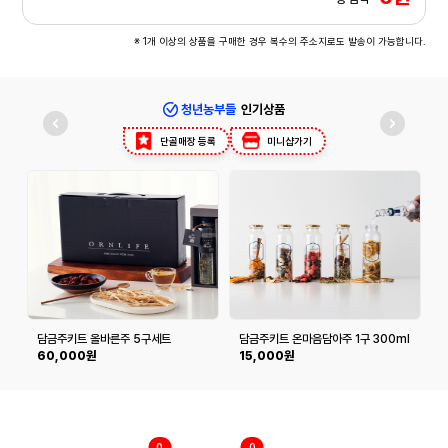
※ 1개 이상의 상품을 구매한 경우 복수의 주소지로도 발송이 가능합니다.
청년농부들
인기상품
단골매장 등록
미니샵가기
담금주키트 올바른주 5구세트
담금주키트 온마음담아주 1구 300ml
(500ml*5구)
60,000원
15,000원
0
0