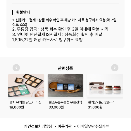
환불안내
1. 신용카드 결제 : 상품 회수 확인 후 해당 카드사로 청구취소 요청(약 7일
정도 소요)
2. 무통장 입금 : 상품 회수 확인 후 3일 이내에 환불 처리
3. 인터넷 안전결제 ISP 결제 : 상품회수 확인 후 매달
1,8,15,22일 해당 카드사로 청구취소 요청
관련상품
올계 유기농 닭고기 다짐
황소무릎우슬청 무릎진액
황기장세트 (2종 각
다
육 300g
선물세트
500g)
세
18,000원
33,000원
31,000원
2
개인정보처리방침
이용약관
이메일무단수집거부