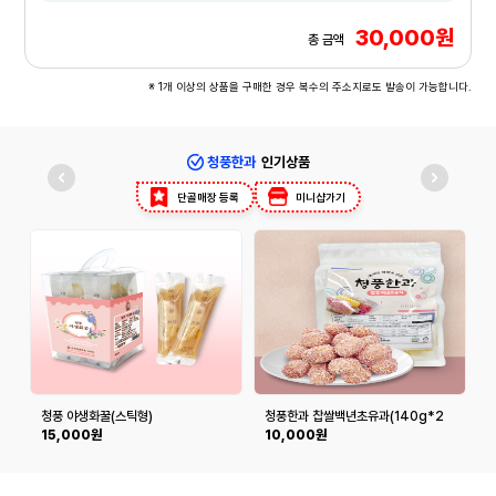
30,000원
총 금액
※ 1개 이상의 상품을 구매한 경우 복수의 주소지로도 발송이 가능합니다.
청풍한과
인기상품
단골매장 등록
미니샵가기
청풍 야생화꿀(스틱형)
청풍한과 찹쌀백년초유과(140g*2
봉)
봉
15,000원
10,000원