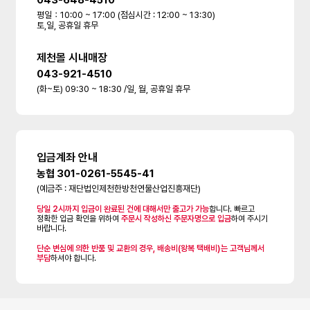
043-648-4510
평일：10:00 ~ 17:00 (점심시간 : 12:00 ~ 13:30)
토,일, 공휴일 휴무
제천몰 시내매장
043-921-4510
(화~토) 09:30 ~ 18:30 /일, 월, 공휴일 휴무
입금계좌 안내
농협 301-0261-5545-41
(예금주 : 재단법인제천한방천연물산업진흥재단)
당일 2시까지 입금이 완료된 건에 대해서만 출고가 가능
합니다. 빠르고
정확한 입금 확인을 위하여
주문시 작성하신 주문자명으로 입금
하여 주시기
바랍니다.
단순 변심에 의한 반품 및 교환의 경우, 배송비(왕복 택배비)는 고객님께서
부담
하셔야 합니다.