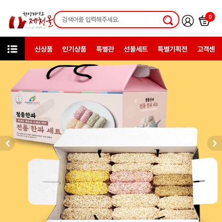
0
신상품
인기상품
특별관
선물세트
특별기획전
고객센터
카테고리
한방일반제품